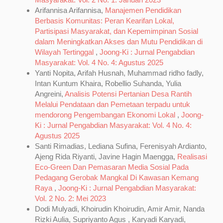
Arifannisa Arifannisa,
Manajemen Pendidikan
Berbasis Komunitas: Peran Kearifan Lokal,
Partisipasi Masyarakat, dan Kepemimpinan Sosial
dalam Meningkatkan Akses dan Mutu Pendidikan di
Wilayah Tertinggal
,
Joong-Ki : Jurnal Pengabdian
Masyarakat: Vol. 4 No. 4: Agustus 2025
Yanti Nopita, Arifah Husnah, Muhammad ridho fadly,
Intan Kuntum Khaira, Robellio Suhanda, Yulia
Angreini,
Analisis Potensi Pertanian Desa Rantih
Melalui Pendataan dan Pemetaan terpadu untuk
mendorong Pengembangan Ekonomi Lokal
,
Joong-
Ki : Jurnal Pengabdian Masyarakat: Vol. 4 No. 4:
Agustus 2025
Santi Rimadias, Lediana Sufina, Ferenisyah Ardianto,
Ajeng Rida Riyanti, Javine Hagin Maengga,
Realisasi
Eco-Green Dan Pemasaran Media Sosial Pada
Pedagang Gerobak Mangkal Di Kawasan Kemang
Raya
,
Joong-Ki : Jurnal Pengabdian Masyarakat:
Vol. 2 No. 2: Mei 2023
Dodi Mulyadi, Khoirudin Khoirudin, Amir Amir, Nanda
Rizki Aulia, Supriyanto Agus , Karyadi Karyadi,