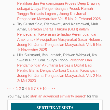
Pelatihan dan Pendampingan Proses Deep Drawing
sebagai Upaya Pengembangan Produk Rumah
Tangga Berbasis Logam
,
Joong-Ki : Jurnal
Pengabdian Masyarakat: Vol. 5 No. 2: Februari 2026
Try Gustaf Said, Rismawati, Andi Kasmawati, Muh.
Amar,
Gerakan Literasi Hukum (GLH) dalam
Pencegahan Kekerasan terhadap Perempuan dan
Anak untuk Mewujudkan Masyarakat Sadar Hukum
,
Joong-Ki : Jurnal Pengabdian Masyarakat: Vol. 5 No.
1: November 2025
Lilis Sulistyani, Ifah Lathifah, Ridwan Wahyudi, Ika
Swasti Putri, Brm. Suryo Triono,
Pelatihan Dan
Pendampingan Akuntansi Berbasis Digital Bagi
Pelaku Bisnis Dengan Aplikasi Catatan Keuangan
,
Joong-Ki : Jurnal Pengabdian Masyarakat: Vol. 2 No.
2: Mei 2023
<<
<
1
2
3
4
5
6
7
8
9
10
>
>>
You may also
start an advanced similarity search
for this
article.
Sertifikat
SERTIFIKAT SINTA