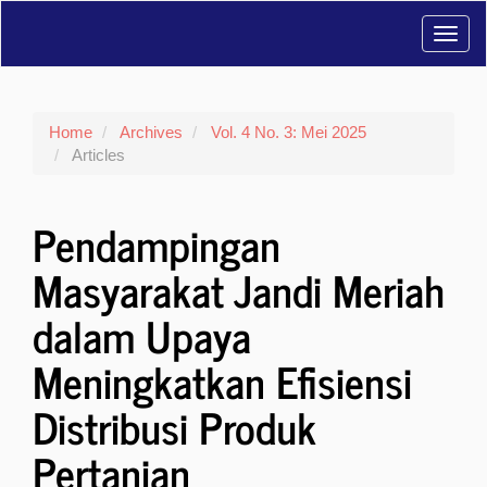
Main
Toggl
Navigation
Main
navig
Content
Sidebar
Home
Archives
Vol. 4 No. 3: Mei 2025
Articles
Pendampingan
Masyarakat Jandi Meriah
dalam Upaya
Meningkatkan Efisiensi
Distribusi Produk
Pertanian