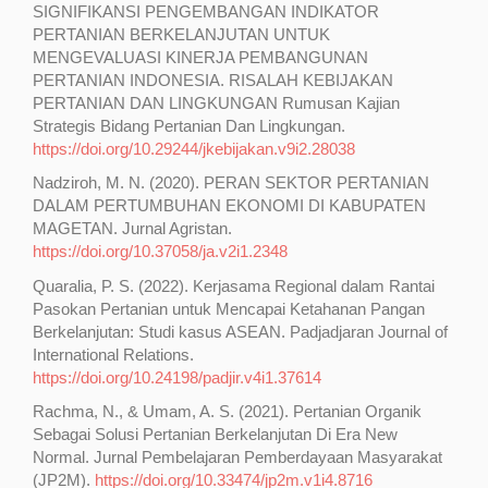
SIGNIFIKANSI PENGEMBANGAN INDIKATOR
PERTANIAN BERKELANJUTAN UNTUK
MENGEVALUASI KINERJA PEMBANGUNAN
PERTANIAN INDONESIA. RISALAH KEBIJAKAN
PERTANIAN DAN LINGKUNGAN Rumusan Kajian
Strategis Bidang Pertanian Dan Lingkungan.
https://doi.org/10.29244/jkebijakan.v9i2.28038
Nadziroh, M. N. (2020). PERAN SEKTOR PERTANIAN
DALAM PERTUMBUHAN EKONOMI DI KABUPATEN
MAGETAN. Jurnal Agristan.
https://doi.org/10.37058/ja.v2i1.2348
Quaralia, P. S. (2022). Kerjasama Regional dalam Rantai
Pasokan Pertanian untuk Mencapai Ketahanan Pangan
Berkelanjutan: Studi kasus ASEAN. Padjadjaran Journal of
International Relations.
https://doi.org/10.24198/padjir.v4i1.37614
Rachma, N., & Umam, A. S. (2021). Pertanian Organik
Sebagai Solusi Pertanian Berkelanjutan Di Era New
Normal. Jurnal Pembelajaran Pemberdayaan Masyarakat
(JP2M).
https://doi.org/10.33474/jp2m.v1i4.8716