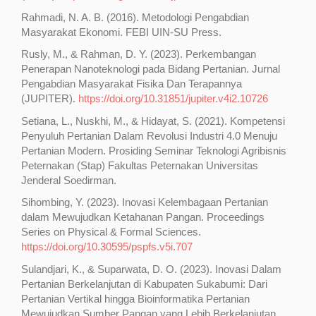
Rahmadi, N. A. B. (2016). Metodologi Pengabdian
Masyarakat Ekonomi. FEBI UIN-SU Press.
Rusly, M., & Rahman, D. Y. (2023). Perkembangan
Penerapan Nanoteknologi pada Bidang Pertanian. Jurnal
Pengabdian Masyarakat Fisika Dan Terapannya
(JUPITER).
https://doi.org/10.31851/jupiter.v4i2.10726
Setiana, L., Nuskhi, M., & Hidayat, S. (2021). Kompetensi
Penyuluh Pertanian Dalam Revolusi Industri 4.0 Menuju
Pertanian Modern. Prosiding Seminar Teknologi Agribisnis
Peternakan (Stap) Fakultas Peternakan Universitas
Jenderal Soedirman.
Sihombing, Y. (2023). Inovasi Kelembagaan Pertanian
dalam Mewujudkan Ketahanan Pangan. Proceedings
Series on Physical & Formal Sciences.
https://doi.org/10.30595/pspfs.v5i.707
Sulandjari, K., & Suparwata, D. O. (2023). Inovasi Dalam
Pertanian Berkelanjutan di Kabupaten Sukabumi: Dari
Pertanian Vertikal hingga Bioinformatika Pertanian
Mewujudkan Sumber Pangan yang Lebih Berkelanjutan.