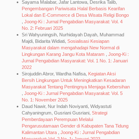
Sayama Malabar, Jafar Lantowa, Desrika Talib,
Pengembangan Pariwisata Halal Berbasis Kearifan
Lokal dan E-Commerce di Desa Wisata Religi Bongo
,
Joong-Ki : Jurnal Pengabdian Masyarakat: Vol. 4
No. 2: Februari 2025
Sri Wahyuningsih, Nurhidayah Dayah, Muhammad
Majdi, Bidarita Widiati,
Sosialisasi Kesiapan
Masyarakat dalam mengahadapi New Normal di
Lingkungan Karang Jangu Kota Mataram
,
Joong-Ki :
Jurnal Pengabdian Masyarakat: Vol. 1 No. 1: Januari
2022
Sirojuddin Abror, Wardha Nafisa,
Kegiatan Aksi
Bersih Lingkungan Untuk Meningkatkan Kesadaran
Masyarakat Tentang Pentingnya Menjaga Kebersihan
,
Joong-Ki : Jurnal Pengabdian Masyarakat: Vol. 5
No. 1: November 2025
Daud Nawir, Nur Indah Noviyanti, Widyastuti
Cahyaningrum, Gusriani Gusriani,
Strategi
Pemberdayaan Perempuan Melalui
Pengarusutamaan Gender di Kabupaten Tana Tidung
Kalimantan Utara
,
Joong-Ki : Jurnal Pengabdian
Masyarakat: Vol. 2 No. 1: Januari 2023