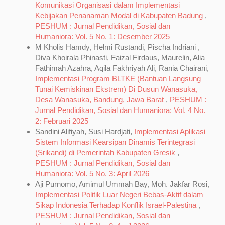
Komunikasi Organisasi dalam Implementasi
Kebijakan Penanaman Modal di Kabupaten Badung
,
PESHUM : Jurnal Pendidikan, Sosial dan
Humaniora: Vol. 5 No. 1: Desember 2025
M Kholis Hamdy, Helmi Rustandi, Pischa Indriani ,
Diva Khoirala Phinasti, Faizal Firdaus, Maurelin, Alia
Fathimah Azahra, Aqila Fakhriyah Ali, Rania Chairani,
Implementasi Program BLTKE (Bantuan Langsung
Tunai Kemiskinan Ekstrem) Di Dusun Wanasuka,
Desa Wanasuka, Bandung, Jawa Barat
,
PESHUM :
Jurnal Pendidikan, Sosial dan Humaniora: Vol. 4 No.
2: Februari 2025
Sandini Alifiyah, Susi Hardjati,
Implementasi Aplikasi
Sistem Informasi Kearsipan Dinamis Terintegrasi
(Srikandi) di Pemerintah Kabupaten Gresik
,
PESHUM : Jurnal Pendidikan, Sosial dan
Humaniora: Vol. 5 No. 3: April 2026
Aji Purnomo, Amimul Ummah Bay, Moh. Jakfar Rosi,
Implementasi Politik Luar Negeri Bebas-Aktif dalam
Sikap Indonesia Terhadap Konflik Israel-Palestina
,
PESHUM : Jurnal Pendidikan, Sosial dan