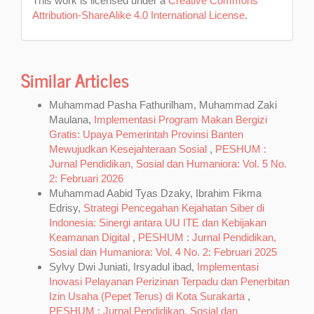
This work is licensed under a
Creative Commons
Attribution-ShareAlike 4.0 International License
.
Similar Articles
Muhammad Pasha Fathurilham, Muhammad Zaki
Maulana,
Implementasi Program Makan Bergizi
Gratis: Upaya Pemerintah Provinsi Banten
Mewujudkan Kesejahteraan Sosial
,
PESHUM :
Jurnal Pendidikan, Sosial dan Humaniora: Vol. 5 No.
2: Februari 2026
Muhammad Aabid Tyas Dzaky, Ibrahim Fikma
Edrisy,
Strategi Pencegahan Kejahatan Siber di
Indonesia: Sinergi antara UU ITE dan Kebijakan
Keamanan Digital
,
PESHUM : Jurnal Pendidikan,
Sosial dan Humaniora: Vol. 4 No. 2: Februari 2025
Sylvy Dwi Juniati, Irsyadul ibad,
Implementasi
Inovasi Pelayanan Perizinan Terpadu dan Penerbitan
Izin Usaha (Pepet Terus) di Kota Surakarta
,
PESHUM : Jurnal Pendidikan, Sosial dan