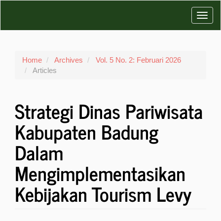
Main
Toggl
Navigation
Main
navig
Content
Sidebar
Home
Archives
Vol. 5 No. 2: Februari 2026
Articles
Strategi Dinas Pariwisata
Kabupaten Badung
Dalam
Mengimplementasikan
Kebijakan Tourism Levy