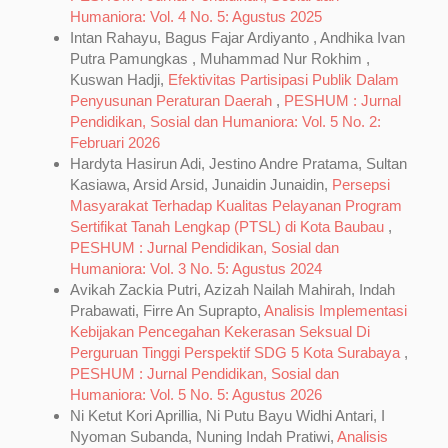
Humaniora: Vol. 4 No. 5: Agustus 2025
Intan Rahayu, Bagus Fajar Ardiyanto , Andhika Ivan
Putra Pamungkas , Muhammad Nur Rokhim ,
Kuswan Hadji,
Efektivitas Partisipasi Publik Dalam
Penyusunan Peraturan Daerah
,
PESHUM : Jurnal
Pendidikan, Sosial dan Humaniora: Vol. 5 No. 2:
Februari 2026
Hardyta Hasirun Adi, Jestino Andre Pratama, Sultan
Kasiawa, Arsid Arsid, Junaidin Junaidin,
Persepsi
Masyarakat Terhadap Kualitas Pelayanan Program
Sertifikat Tanah Lengkap (PTSL) di Kota Baubau
,
PESHUM : Jurnal Pendidikan, Sosial dan
Humaniora: Vol. 3 No. 5: Agustus 2024
Avikah Zackia Putri, Azizah Nailah Mahirah, Indah
Prabawati, Firre An Suprapto,
Analisis Implementasi
Kebijakan Pencegahan Kekerasan Seksual Di
Perguruan Tinggi Perspektif SDG 5 Kota Surabaya
,
PESHUM : Jurnal Pendidikan, Sosial dan
Humaniora: Vol. 5 No. 5: Agustus 2026
Ni Ketut Kori Aprillia, Ni Putu Bayu Widhi Antari, I
Nyoman Subanda, Nuning Indah Pratiwi,
Analisis