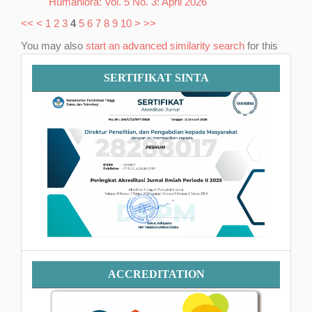
Humaniora: Vol. 5 No. 3: April 2026
<<
<
1
2
3
4
5
6
7
8
9
10
>
>>
You may also
start an advanced similarity search
for this
article.
Sertifikat
SERTIFIKAT SINTA
SINTA
Accreditation
ACCREDITATION