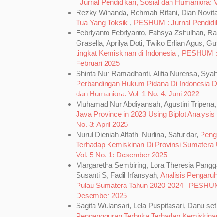
: Jurnal Pendidikan, Sosial dan Humaniora: 
Rezky Winanda, Rohmah Rifani, Dian Novita
Tua Yang Toksik
,
PESHUM : Jurnal Pendidika
Febriyanto Febriyanto, Fahsya Zshulhan, Ra
Grasella, Aprilya Doti, Twiko Erlian Agus, Gu
tingkat Kemiskinan di Indonesia
,
PESHUM : J
Februari 2025
Shinta Nur Ramadhanti, Alifia Nurensa, Syah
Perbandingan Hukum Pidana Di Indonesia
dan Humaniora: Vol. 1 No. 4: Juni 2022
Muhamad Nur Abdiyansah, Agustini Tripena, 
Java Province in 2023 Using Biplot Analysis
No. 3: April 2025
Nurul Dieniah Alfath, Nurlina, Safuridar,
Penga
Terhadap Kemiskinan Di Provinsi Sumatera
Vol. 5 No. 1: Desember 2025
Margaretha Sembiring, Lora Theresia Pangga
Susanti S, Fadil Irfansyah,
Analisis Pengaru
Pulau Sumatera Tahun 2020-2024
,
PESHUM :
Desember 2025
Sagita Wulansari, Lela Puspitasari, Danu se
Pengangguran Terbuka Terhadap Kemiskina