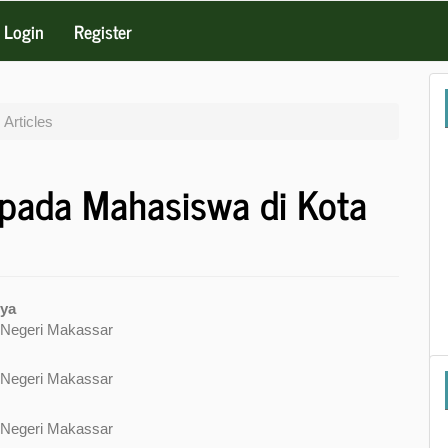
Login
Register
Articles
 pada Mahasiswa di Kota
sya
s Negeri Makassar
e
nt
s Negeri Makassar
s Negeri Makassar