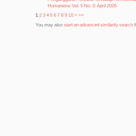
Humaniora: Vol. 5 No. 3: April 2026
1
2
3
4
5
6
7
8
9
10
>
>>
You may also
start an advanced similarity search
f