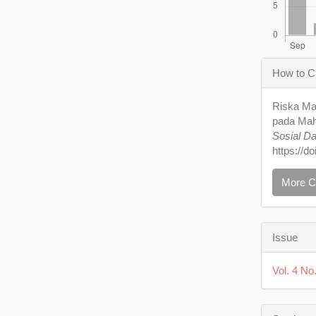
Articl
How to C
Detail
Riska Mar
pada Mah
Sosial D
https://d
More C
Issue
Vol. 4 No