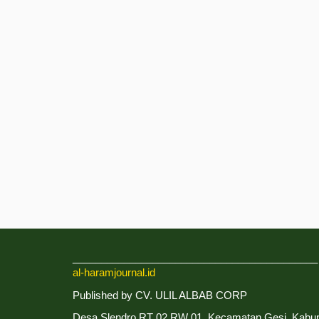
___________________________________________
al-haramjournal.id
Published by CV. ULIL ALBAB CORP
Desa Slendro RT 02 RW 01, Kecamatan Gesi, Kabu