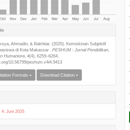
e
ite
s
sya, Ahmadin, & Bakhtiar. (2025). Kemiskinan Subjektif
asiswa di Kota Makassar .
PESHUM : Jurnal Pendidikan,
an Humaniora
,
4
(4), 6259–6264.
oi.org/10.56799/peshum.v4i4.9413
itation Formats
Download Citation
. 4: Juni 2025