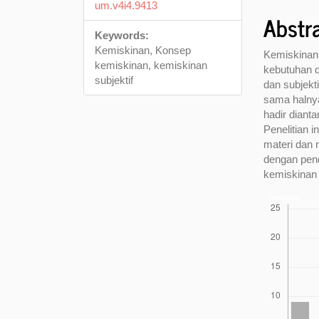
um.v4i4.9413
Abstr
Keywords:
Kemiskinan, Konsep
Kemiskinan
kemiskinan, kemiskinan
kebutuhan d
subjektif
dan subjekt
sama halnya
hadir diant
Penelitian 
materi dan 
dengan pen
kemiskinan 
Downloads