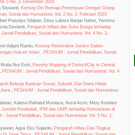
Vol. 5 No. 1: Desember 2025
 Siswanti,
Konsep Diri Remaja Perempuan Dengan Orang
n, Sosial dan Humaniora: Vol. 2 No. 2: Februari 2023
fael Prasetyo Silaban, Desy Labora Banjar Nahor, Yemima
snia Devianti,
Pengaruh Inflasi dan Suku Bunga terhadap
urnal Pendidikan, Sosial dan Humaniora: Vol. 4 No. 2:
ror Adjani Rianto,
Konsep Restorative Justice Dalam
 Dengan Hukum Islam
,
PESHUM : Jurnal Pendidikan, Sosial
Mutia Nur Estri,
Poverty Mapping of District/City in Central
,
PESHUM : Jurnal Pendidikan, Sosial dan Humaniora: Vol. 4
ruh Belanja Bantuan Sosial, Subsidi, Dan Dana Hibah
 Utara
,
PESHUM : Jurnal Pendidikan, Sosial dan Humaniora:
bean, Kaiesa Riahatul Muntaza, Nurul Azmi, Mery Kristiani
h Jumlah Penduduk, IPM dan UMP terhadap Kemiskinan di
 Jurnal Pendidikan, Sosial dan Humaniora: Vol. 5 No. 1:
tiyawan, Agus Eko Sujianto,
Pengaruh Inflasi Dan Tingkat
n Di Jawa Timur
,
PESHUM : Jurnal Pendidikan, Sosial dan