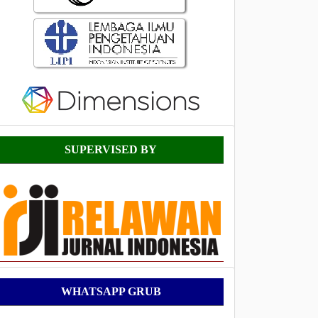
Supervised
SUPERVISED BY
By
WhatsApp
WHATSAPP GRUB
Grub