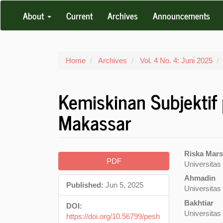
Main
About
Current
Archives
Announcements
Navigation
Main
Content
Sidebar
Home
Archives
Vol. 4 No. 4: Juni 2025
Kemiskinan Subjektif
Makassar
Article
Main
Riska Mar
PDF
Universita
Sidebar
Articl
Ahmadin
Conte
Published:
Jun 5, 2025
Universita
Bakhtiar
DOI:
Universita
https://doi.org/10.56799/pesh