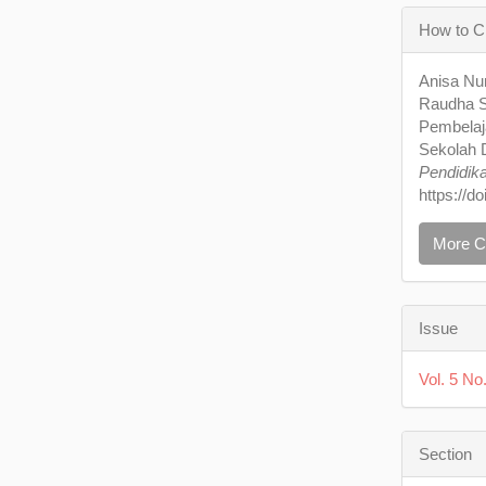
Articl
How to C
Detail
Anisa Nur
Raudha Se
Pembelaj
Sekolah D
Pendidik
https://d
More C
Issue
Vol. 5 No
Section