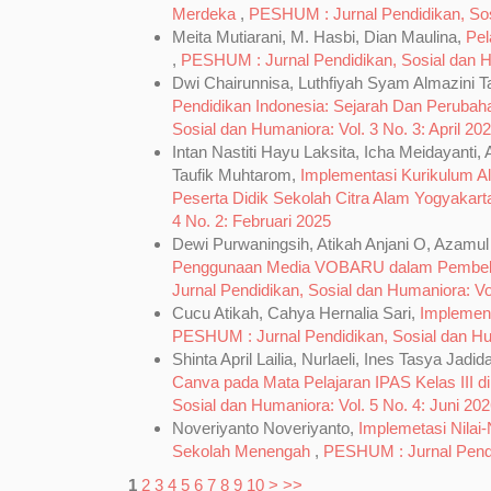
Merdeka
,
PESHUM : Jurnal Pendidikan, Sosi
Meita Mutiarani, M. Hasbi, Dian Maulina,
Pel
,
PESHUM : Jurnal Pendidikan, Sosial dan H
Dwi Chairunnisa, Luthfiyah Syam Almazini Ta
Pendidikan Indonesia: Sejarah Dan Peruba
Sosial dan Humaniora: Vol. 3 No. 3: April 20
Intan Nastiti Hayu Laksita, Icha Meidayanti,
Taufik Muhtarom,
Implementasi Kurikulum A
Peserta Didik Sekolah Citra Alam Yogyakar
4 No. 2: Februari 2025
Dewi Purwaningsih, Atikah Anjani O, Azam
Penggunaan Media VOBARU dalam Pembelaj
Jurnal Pendidikan, Sosial dan Humaniora: Vol
Cucu Atikah, Cahya Hernalia Sari,
Implemen
PESHUM : Jurnal Pendidikan, Sosial dan Hum
Shinta April Lailia, Nurlaeli, Ines Tasya Jadid
Canva pada Mata Pelajaran IPAS Kelas III 
Sosial dan Humaniora: Vol. 5 No. 4: Juni 20
Noveriyanto Noveriyanto,
Implemetasi Nilai
Sekolah Menengah
,
PESHUM : Jurnal Pendid
1
2
3
4
5
6
7
8
9
10
>
>>