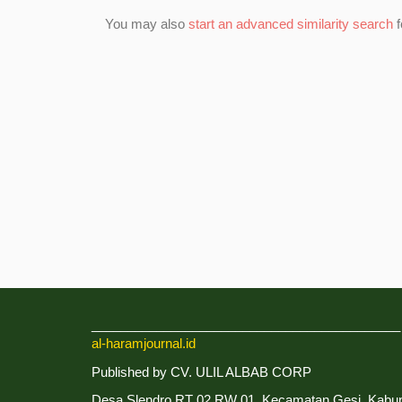
You may also
start an advanced similarity search
f
___________________________________________
al-haramjournal.id
Published by CV. ULIL ALBAB CORP
Desa Slendro RT 02 RW 01, Kecamatan Gesi, Kabu