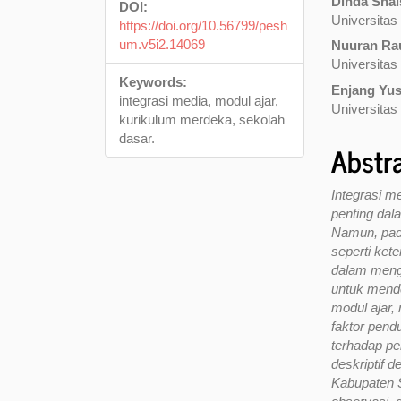
Dinda Shal
DOI:
Universitas
https://doi.org/10.56799/pesh
um.v5i2.14069
Nuuran Ra
Universitas
Keywords:
Enjang Yus
integrasi media, modul ajar,
Universitas
kurikulum merdeka, sekolah
dasar.
Abstr
Integrasi m
penting dal
Namun, pad
seperti ket
dalam mengi
untuk mende
modul ajar,
faktor pen
terhadap pe
deskriptif 
Kabupaten 