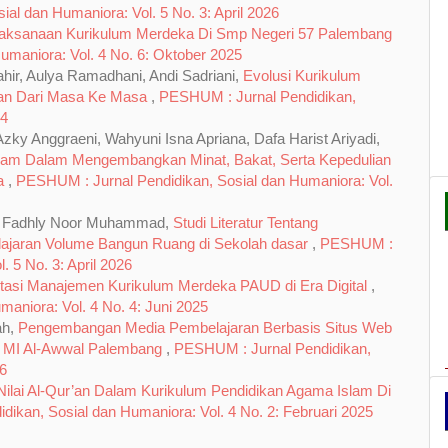
al dan Humaniora: Vol. 5 No. 3: April 2026
aksanaan Kurikulum Merdeka Di Smp Negeri 57 Palembang
umaniora: Vol. 4 No. 6: Oktober 2025
hir, Aulya Ramadhani, Andi Sadriani,
Evolusi Kurikulum
han Dari Masa Ke Masa
,
PESHUM : Jurnal Pendidikan,
24
 Azky Anggraeni, Wahyuni Isna Apriana, Dafa Harist Ariyadi,
lam Dalam Mengembangkan Minat, Bakat, Serta Kepedulian
ta
,
PESHUM : Jurnal Pendidikan, Sosial dan Humaniora: Vol.
ul Fadhly Noor Muhammad,
Studi Literatur Tentang
aran Volume Bangun Ruang di Sekolah dasar
,
PESHUM :
. 5 No. 3: April 2026
tasi Manajemen Kurikulum Merdeka PAUD di Era Digital
,
aniora: Vol. 4 No. 4: Juni 2025
ah,
Pengembangan Media Pembelajaran Berbasis Situs Web
di MI Al-Awwal Palembang
,
PESHUM : Jurnal Pendidikan,
26
-Nilai Al-Qur’an Dalam Kurikulum Pendidikan Agama Islam Di
ikan, Sosial dan Humaniora: Vol. 4 No. 2: Februari 2025