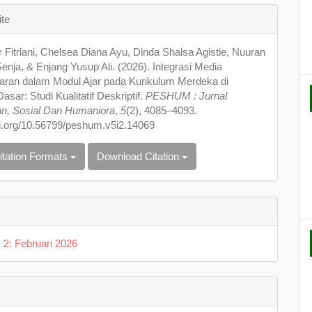
e
ite
s
 Fitriani, Chelsea Diana Ayu, Dinda Shalsa Agistie, Nuuran
nja, & Enjang Yusup Ali. (2026). Integrasi Media
aran dalam Modul Ajar pada Kurikulum Merdeka di
asar: Studi Kualitatif Deskriptif.
PESHUM : Jurnal
an, Sosial Dan Humaniora
,
5
(2), 4085–4093.
oi.org/10.56799/peshum.v5i2.14069
itation Formats
Download Citation
. 2: Februari 2026