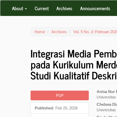
Main
About
Current
Archives
Announcements
Navigation
Main
Content
Sidebar
Home
Archives
Vol. 5 No. 2: Februari 202
Integrasi Media Pemb
pada Kurikulum Merde
Studi Kualitatif Deskri
Article
Main
Anisa Nur F
PDF
Universitas
Sidebar
Articl
Chelsea Di
Conte
Published:
Feb 25, 2026
Universitas