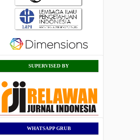
Supervised
SUPERVISED BY
By
WhatsApp
WHATSAPP GRUB
Grub