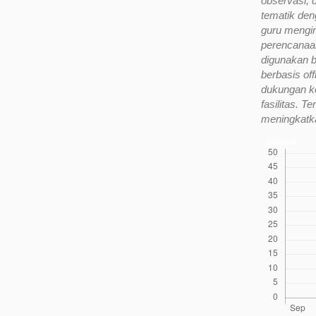
observasi, 
tematik den
guru mengin
perencanaan
digunakan b
berbasis off
dukungan ke
fasilitas. 
meningkatka
Downloads