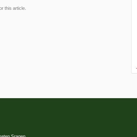
or this article.
paten Sragen.