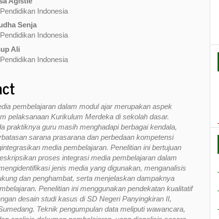
sa Agistie
 Pendidikan Indonesia
udha Senja
 Pendidikan Indonesia
up Ali
 Pendidikan Indonesia
act
edia pembelajaran dalam modul ajar merupakan aspek
am pelaksanaan Kurikulum Merdeka di sekolah dasar.
a praktiknya guru masih menghadapi berbagai kendala,
erbatasan sarana prasarana dan perbedaan kompetensi
ntegrasikan media pembelajaran. Penelitian ini bertujuan
skripsikan proses integrasi media pembelajaran dalam
 mengidentifikasi jenis media yang digunakan, menganalisis
dukung dan penghambat, serta menjelaskan dampaknya
mbelajaran. Penelitian ini menggunakan pendekatan kualitatif
dengan desain studi kasus di SD Negeri Panyingkiran II,
Sumedang. Teknik pengumpulan data meliputi wawancara,