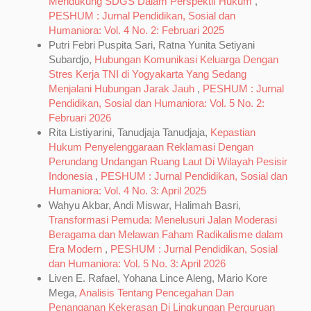
Mendukung SDGS Dalam Perspektif Hukum
,
PESHUM : Jurnal Pendidikan, Sosial dan
Humaniora: Vol. 4 No. 2: Februari 2025
Putri Febri Puspita Sari, Ratna Yunita Setiyani
Subardjo,
Hubungan Komunikasi Keluarga Dengan
Stres Kerja TNI di Yogyakarta Yang Sedang
Menjalani Hubungan Jarak Jauh
,
PESHUM : Jurnal
Pendidikan, Sosial dan Humaniora: Vol. 5 No. 2:
Februari 2026
Rita Listiyarini, Tanudjaja Tanudjaja,
Kepastian
Hukum Penyelenggaraan Reklamasi Dengan
Perundang Undangan Ruang Laut Di Wilayah Pesisir
Indonesia
,
PESHUM : Jurnal Pendidikan, Sosial dan
Humaniora: Vol. 4 No. 3: April 2025
Wahyu Akbar, Andi Miswar, Halimah Basri,
Transformasi Pemuda: Menelusuri Jalan Moderasi
Beragama dan Melawan Faham Radikalisme dalam
Era Modern
,
PESHUM : Jurnal Pendidikan, Sosial
dan Humaniora: Vol. 5 No. 3: April 2026
Liven E. Rafael, Yohana Lince Aleng, Mario Kore
Mega,
Analisis Tentang Pencegahan Dan
Penanganan Kekerasan Di Lingkungan Perguruan