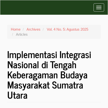
Main
Toggl
Navigation
Main
navig
Content
Sidebar
Home
Archives
Vol. 4 No. 5: Agustus 2025
Articles
Implementasi Integrasi
Nasional di Tengah
Keberagaman Budaya
Masyarakat Sumatra
Utara