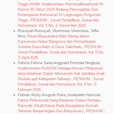
Tinggi UKAW: Implementasi Permendikbudristek RI
Nomor 55 Tahun 2024 Tentang Pencegahan Dan
Penanganan Kekerasan Di Lingkungan Perguruan
Tinggi
,
PESHUM : Jurnal Pendidikan, Sosial dan
Humaniora: Vol. 5 No. 1: Desember 2025
Russiyah Russiyah, Vlorensius Vlorensius, Silfia
Ilma,
Peran Masyarakat Adat Tidung dalam
Konservasi Hutan Mangrove dan Pemanfaatan
Sumber Daya Alam di Desa Salimbatu
,
PESHUM :
Jurnal Pendidikan, Sosial dan Humaniora: Vol. 5 No.
3: April 2026
Fahma Fahma Sania Anggraini Permata Ningtyas,
Implementasi PLAVON Sebagai Inovasi Pelayanan
Akta Kelahiran Dalam Memenuhi Hak Identitas Anak
Disdukcapil Kabupaten Sidoarjo
,
PESHUM : Jurnal
Pendidikan, Sosial dan Humaniora: Vol. 5 No. 2:
Februari 2026
Febrian Rizky Anugrah Putra, Imaduddin Hamzah,
Faktor Psikososial Yang Berperan Dalam Perilaku
Parricide (Studi Kasus Pada Narapidana Rumah
Tahanan Banjarnegara Dan Banyumas)
,
PESHUM :