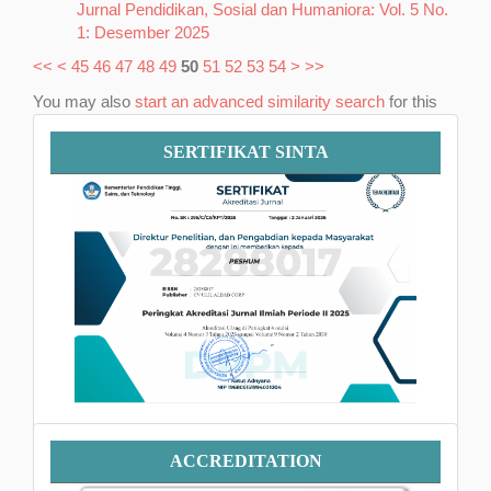
Jurnal Pendidikan, Sosial dan Humaniora: Vol. 5 No.
1: Desember 2025
<<
<
45
46
47
48
49
50
51
52
53
54
>
>>
You may also
start an advanced similarity search
for this
article.
Sertifikat
SERTIFIKAT SINTA
SINTA
Accreditation
ACCREDITATION