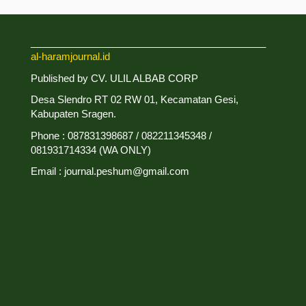
___________________________________________
al-haramjournal.id
Published by CV. ULIL ALBAB CORP
Desa Slendro RT 02 RW 01, Kecamatan Gesi,
Kabupaten Sragen.
Phone : 087831398687 / 082211345348 /
081931714334 (WA ONLY)
Email : journal.peshum@gmail.com