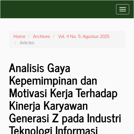
Main
Toggl
Navigation
Main
navig
Content
Sidebar
Home
Archives
Vol. 4 No. 5: Agustus 2025
Articles
Analisis Gaya
Kepemimpinan dan
Motivasi Kerja Terhadap
Kinerja Karyawan
Generasi Z pada Industri
Teknologi Informasi