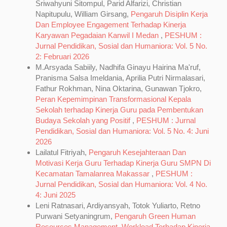
Sriwahyuni Sitompul, Parid Alfarizi, Christian
Napitupulu, William Girsang,
Pengaruh Disiplin Kerja
Dan Employee Engagement Terhadap Kinerja
Karyawan Pegadaian Kanwil I Medan
,
PESHUM :
Jurnal Pendidikan, Sosial dan Humaniora: Vol. 5 No.
2: Februari 2026
M.Arsyada Sabiily, Nadhifa Ginayu Hairina Ma'ruf,
Pranisma Salsa Imeldania, Aprilia Putri Nirmalasari,
Fathur Rokhman, Nina Oktarina, Gunawan Tjokro,
Peran Kepemimpinan Transformasional Kepala
Sekolah terhadap Kinerja Guru pada Pembentukan
Budaya Sekolah yang Positif
,
PESHUM : Jurnal
Pendidikan, Sosial dan Humaniora: Vol. 5 No. 4: Juni
2026
Lailatul Fitriyah,
Pengaruh Kesejahteraan Dan
Motivasi Kerja Guru Terhadap Kinerja Guru SMPN Di
Kecamatan Tamalanrea Makassar
,
PESHUM :
Jurnal Pendidikan, Sosial dan Humaniora: Vol. 4 No.
4: Juni 2025
Leni Ratnasari, Ardiyansyah, Totok Yuliarto, Retno
Purwani Setyaningrum,
Pengaruh Green Human
Resources Management, Workload Terhadap Kinerja