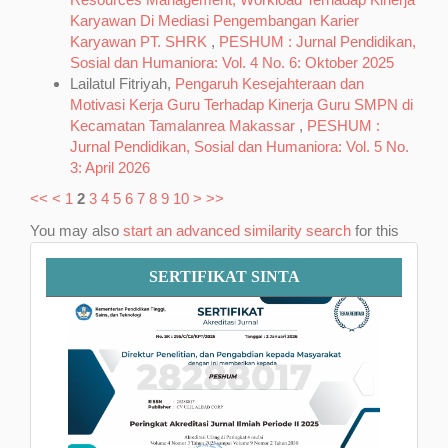
Karyawan Di Mediasi Pengembangan Karier
Karyawan PT. SHRK
,
PESHUM : Jurnal Pendidikan,
Sosial dan Humaniora: Vol. 4 No. 6: Oktober 2025
Lailatul Fitriyah,
Pengaruh Kesejahteraan dan
Motivasi Kerja Guru Terhadap Kinerja Guru SMPN di
Kecamatan Tamalanrea Makassar
,
PESHUM :
Jurnal Pendidikan, Sosial dan Humaniora: Vol. 5 No.
3: April 2026
<<
<
1
2
3
4
5
6
7
8
9
10
>
>>
You may also
start an advanced similarity search
for this
article.
Sertifikat
SERTIFIKAT SINTA
SINTA