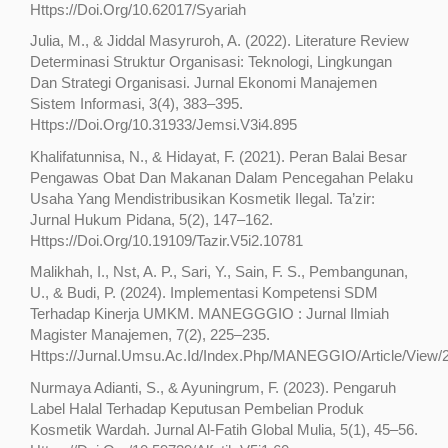
Https://Doi.Org/10.62017/Syariah
Julia, M., & Jiddal Masyruroh, A. (2022). Literature Review
Determinasi Struktur Organisasi: Teknologi, Lingkungan
Dan Strategi Organisasi. Jurnal Ekonomi Manajemen
Sistem Informasi, 3(4), 383–395.
Https://Doi.Org/10.31933/Jemsi.V3i4.895
Khalifatunnisa, N., & Hidayat, F. (2021). Peran Balai Besar
Pengawas Obat Dan Makanan Dalam Pencegahan Pelaku
Usaha Yang Mendistribusikan Kosmetik Ilegal. Ta’zir:
Jurnal Hukum Pidana, 5(2), 147–162.
Https://Doi.Org/10.19109/Tazir.V5i2.10781
Malikhah, I., Nst, A. P., Sari, Y., Sain, F. S., Pembangunan,
U., & Budi, P. (2024). Implementasi Kompetensi SDM
Terhadap Kinerja UMKM. MANEGGGIO : Jurnal Ilmiah
Magister Manajemen, 7(2), 225–235.
Https://Jurnal.Umsu.Ac.Id/Index.Php/MANEGGIO/Article/View/
Nurmaya Adianti, S., & Ayuningrum, F. (2023). Pengaruh
Label Halal Terhadap Keputusan Pembelian Produk
Kosmetik Wardah. Jurnal Al-Fatih Global Mulia, 5(1), 45–56.