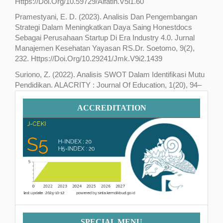
Https://Doi.Org/10.59729/Alfatih.V5i1.60
Pramestyani, E. D. (2023). Analisis Dan Pengembangan
Strategi Dalam Meningkatkan Daya Saing Honestdocs
Sebagai Perusahaan Startup Di Era Industry 4.0. Jurnal
Manajemen Kesehatan Yayasan RS.Dr. Soetomo, 9(2),
232. Https://Doi.Org/10.29241/Jmk.V9i2.1439
Suriono, Z. (2022). Analisis SWOT Dalam Identifikasi Mutu
Pendidikan. ALACRITY : Journal Of Education, 1(20), 94–
103. Https://Doi.Org/10.52121/Alacrity.V1i3.50
Accreditation
ACCREDITATION
Menu
SPECIAL MENU