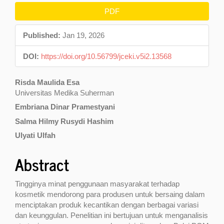
Article
PDF
Sidebar
Published:
Jan 19, 2026
DOI:
https://doi.org/10.56799/jceki.v5i2.13568
Main
Risda Maulida Esa
Universitas Medika Suherman
Article
Embriana Dinar Pramestyani
Content
Salma Hilmy Rusydi Hashim
Ulyati Ulfah
Abstract
Tingginya minat penggunaan masyarakat terhadap
kosmetik mendorong para produsen untuk bersaing dalam
menciptakan produk kecantikan dengan berbagai variasi
dan keunggulan. Penelitian ini bertujuan untuk menganalisis