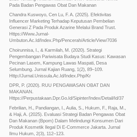
Pada Badan Pengawas Obat Dan Makanan
Chandra Kuswoyo, Cen Lu, F. A. (2025). Efektivitas
Influencer Marketing Terhadap Keputusan Pembelian
Generasi Z Pada Produk Azarine Melalui Brand Trust.
Https://Www.Jurnal-
Umbuton.Ac.Id/Index.Php/Pencerah/Article/View/7036
Choirunnisa, I., & Karmilah, M. (2020). Strategi
Pengembangan Pariwisata Budaya Studi Kasus: Kawasan
Pecinan Lasem, Kampung Lawas Maspati, Desa
Selumbung. Jurnal Kajian Ruang, 1(2), 89–109.
Http://Jurnal.Unissula.Ac.Id/Index.Php/Kr
DPR, P. (2020). RUU PENGAWASAN OBAT DAN
MAKANAN.
Https://Perpustakaan.Dpr.Go.Id/Sipinter/Index/Detail/Id/37
Febrilian, H., Pandiangan, I., Aulia, S., Hukum, F., Raja, M.,
& Haji, A. (2025). Evaluasi Strategi Badan Pengawas Obat
Dan Makanan (Bpom) Dalam Melindungi Konsumen Dari
Produk Kosmetik Ilegal Di E-Commerce Jakarta. Jurnal
Ilmu Hukum, 2(3), 112–123.