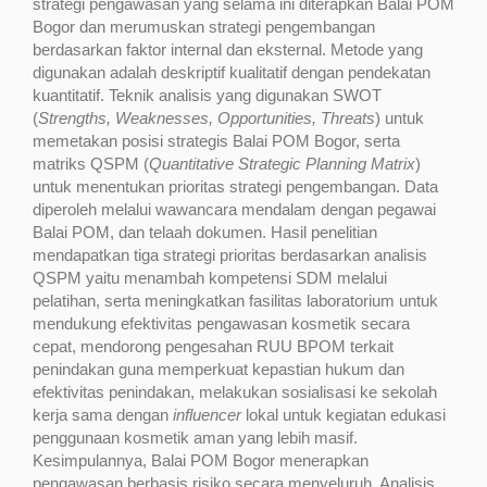
strategi pengawasan yang selama ini diterapkan Balai POM
Bogor dan merumuskan strategi pengembangan
berdasarkan faktor internal dan eksternal. Metode yang
digunakan adalah deskriptif kualitatif dengan pendekatan
kuantitatif. Teknik analisis yang digunakan SWOT
(
Strengths, Weaknesses, Opportunities, Threats
) untuk
memetakan posisi strategis Balai POM Bogor, serta
matriks QSPM (
Quantitative Strategic Planning Matrix
)
untuk menentukan prioritas strategi pengembangan. Data
diperoleh melalui wawancara mendalam dengan pegawai
Balai POM, dan telaah dokumen. Hasil penelitian
mendapatkan tiga strategi prioritas berdasarkan analisis
QSPM yaitu menambah kompetensi SDM melalui
pelatihan, serta meningkatkan fasilitas laboratorium untuk
mendukung efektivitas pengawasan kosmetik secara
cepat, mendorong pengesahan RUU BPOM terkait
penindakan guna memperkuat kepastian hukum dan
efektivitas penindakan, melakukan sosialisasi ke sekolah
kerja sama dengan
influencer
lokal untuk kegiatan edukasi
penggunaan kosmetik aman yang lebih masif.
Kesimpulannya, Balai POM Bogor menerapkan
pengawasan berbasis risiko secara menyeluruh. Analisis