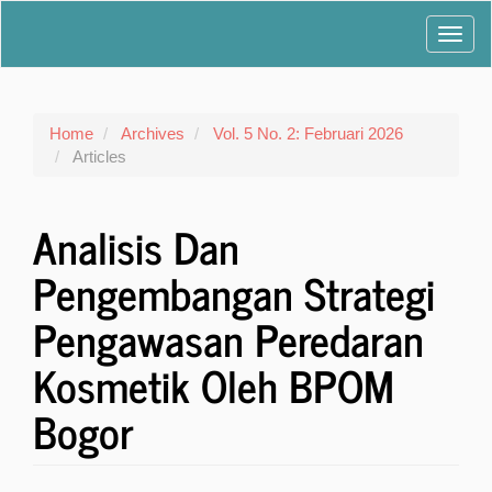
Main
Toggl
Navigation
Main
navig
Content
Sidebar
Home
Archives
Vol. 5 No. 2: Februari 2026
Articles
Analisis Dan
Pengembangan Strategi
Pengawasan Peredaran
Kosmetik Oleh BPOM
Bogor