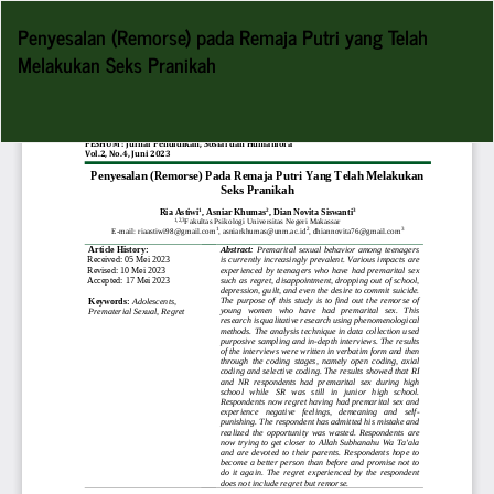
Return
Penyesalan (Remorse) pada Remaja Putri yang Telah
to
Melakukan Seks Pranikah
Article
Details
Do
D
P