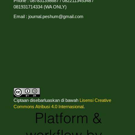
Phone : 087831398687 / 082211345348 /
081931714334 (WA ONLY)
Email : journal.peshum@gmail.com
Ciptaan disebarluaskan di bawah
Lisensi Creative
Commons Atribusi 4.0 Internasional
.