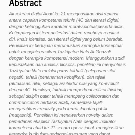
Abstract
Akselerasi digital Abad ke-21 menghasilkan diskrepansi
antara capaian kompetensi teknis (4C dan literasi digital)
dengan ketangguhan karakter moral-spiritual peserta didik.
Ketimpangan ini termanifestasi dalam rapuhnya regulasi
diri, krisis identitas, dan literasi digital yang belum beradab.
Penelitian ini bertujuan merumuskan kerangka konseptual
untuk mengintegrasikan Tazkiyatun Nafs Al-Ghazali
dengan kerangka kompetensi modern. Menggunakan studi
kepustakaan dan analisis filosofis, penelitian ini menyintesis
Tazkiyatun Nafs melalui poros takhalli (pelepasan sifat
negatif), tahalli (penanaman kebajikan), dan tajalli
(aktualisasi nilai) sebagai arsitektur nilai yang ko-evolutif
dengan 4C. Hasilnya, takhalli memperkuat critical thinking
sebagai disiplin batin; tahalli menopang collaboration dan
communication berbasis adab; sementara tajalli
mengarahkan creativity pada kemaslahatan publik
(maqashid). Penelitian ini menawarkan novelty dalam
pemadanan eksplisit Tazkiyatun Nafs dengan indikator
kompetensi abad ke-21 secara operasional, menghasilkan
kerangka kurikulum-pedagogi-asesmen yang dapat