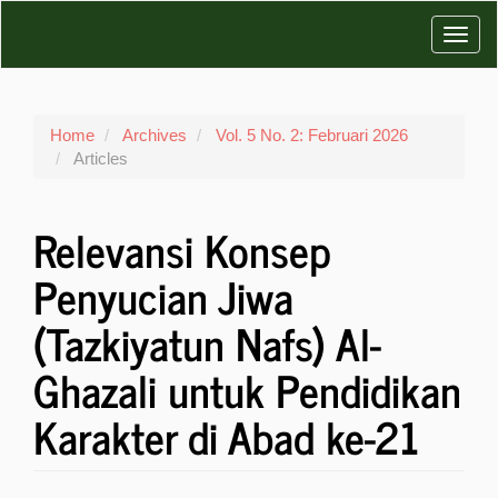
Main
Toggl
Navigation
Main
navig
Content
Sidebar
Home
Archives
Vol. 5 No. 2: Februari 2026
Articles
Relevansi Konsep
Penyucian Jiwa
(Tazkiyatun Nafs) Al-
Ghazali untuk Pendidikan
Karakter di Abad ke-21