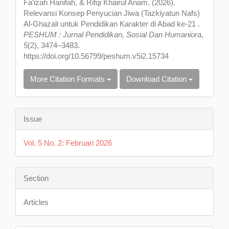
Fa’izah Hanifah, & Rifqi Khairul Anam. (2026).
Relevansi Konsep Penyucian Jiwa (Tazkiyatun Nafs)
Al-Ghazali untuk Pendidikan Karakter di Abad ke-21 .
PESHUM : Jurnal Pendidikan, Sosial Dan Humaniora
,
5
(2), 3474–3483.
https://doi.org/10.56799/peshum.v5i2.15734
More Citation Formats
Download Citation
Issue
Vol. 5 No. 2: Februari 2026
Section
Articles