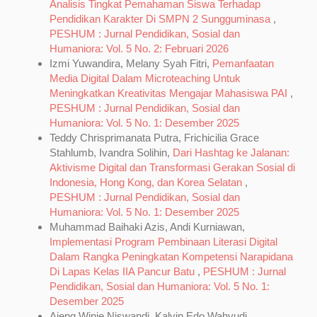
Analisis Tingkat Pemahaman Siswa Terhadap
Pendidikan Karakter Di SMPN 2 Sungguminasa
,
PESHUM : Jurnal Pendidikan, Sosial dan
Humaniora: Vol. 5 No. 2: Februari 2026
Izmi Yuwandira, Melany Syah Fitri,
Pemanfaatan
Media Digital Dalam Microteaching Untuk
Meningkatkan Kreativitas Mengajar Mahasiswa PAI
,
PESHUM : Jurnal Pendidikan, Sosial dan
Humaniora: Vol. 5 No. 1: Desember 2025
Teddy Chrisprimanata Putra, Frichicilia Grace
Stahlumb, Ivandra Solihin,
Dari Hashtag ke Jalanan:
Aktivisme Digital dan Transformasi Gerakan Sosial di
Indonesia, Hong Kong, dan Korea Selatan
,
PESHUM : Jurnal Pendidikan, Sosial dan
Humaniora: Vol. 5 No. 1: Desember 2025
Muhammad Baihaki Azis, Andi Kurniawan,
Implementasi Program Pembinaan Literasi Digital
Dalam Rangka Peningkatan Kompetensi Narapidana
Di Lapas Kelas IIA Pancur Batu
,
PESHUM : Jurnal
Pendidikan, Sosial dan Humaniora: Vol. 5 No. 1:
Desember 2025
Ajeng Winie Niswandi, Kalvin Edo Wahyudi,