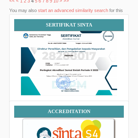
<<
<
1
2
3
4
5
6
7
8
9
10
>
>>
You may also
start an advanced similarity search
for this
article.
Sertifikat
SERTIFIKAT SINTA
SINTA
Accreditation
ACCREDITATION