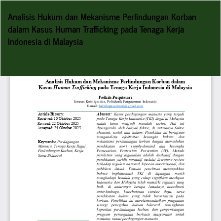
Return
Analisis Hukum dan Mekanisme Perlindungan Korban
to
dalam Kasus Human Trafficking pada Tenaga Kerja
Article
Indonesia di Malaysia
Details
Do
D
P