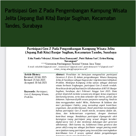
Return
Partisipasi Gen Z Pada Pengembangan Kampung Wisata
to
Jelita (Jepang Bali Kita) Banjar Sugihan, Kecamatan
Article
Tandes, Surabaya
Details
Do
D
P