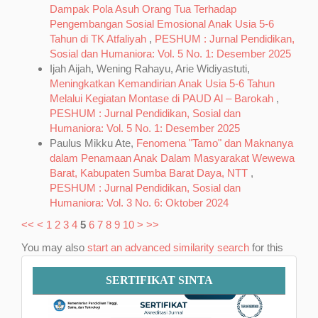
Dampak Pola Asuh Orang Tua Terhadap
Pengembangan Sosial Emosional Anak Usia 5-6
Tahun di TK Atfaliyah
,
PESHUM : Jurnal Pendidikan,
Sosial dan Humaniora: Vol. 5 No. 1: Desember 2025
Ijah Aijah, Wening Rahayu, Arie Widiyastuti,
Meningkatkan Kemandirian Anak Usia 5-6 Tahun
Melalui Kegiatan Montase di PAUD Al – Barokah
,
PESHUM : Jurnal Pendidikan, Sosial dan
Humaniora: Vol. 5 No. 1: Desember 2025
Paulus Mikku Ate,
Fenomena "Tamo" dan Maknanya
dalam Penamaan Anak Dalam Masyarakat Wewewa
Barat, Kabupaten Sumba Barat Daya, NTT
,
PESHUM : Jurnal Pendidikan, Sosial dan
Humaniora: Vol. 3 No. 6: Oktober 2024
<<
<
1
2
3
4
5
6
7
8
9
10
>
>>
You may also
start an advanced similarity search
for this
article.
Sertifikat
SERTIFIKAT SINTA
SINTA