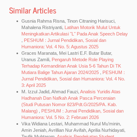
Similar Articles
Gusnia Rahma Risna, Tinon Citraning Harisuci,
Mahalena Ristriyanti,
Latihan Motorik Mulut Untuk
Meningkatkan Artikulasi "L" Pada Anak Speech Delay
,
PESHUM : Jurnal Pendidikan, Sosial dan
Humaniora: Vol. 4 No. 5: Agustus 2025
Graces Maranata, Mei Lastri E.F. Butar Butar,
Uranus Zamili,
Pengaruh Metode Role Playing
Terhadap Kemandirian Anak Usia 5-6 Tahun Di TK
Mutiara Balige Tahun Ajaran 2024/2025
,
PESHUM :
Jurnal Pendidikan, Sosial dan Humaniora: Vol. 4 No.
3: April 2025
M. Izzul Jadid, Ahmad Fauzi,
Analisis Yuridis Atas
Hadhanah Dan Nafkah Anak Pasca Perceraian
(Studi Putusan Nomor 823/Pdt.G/2025/PA. Kab.
Malang)
,
PESHUM : Jurnal Pendidikan, Sosial dan
Humaniora: Vol. 5 No. 2: Februari 2026
Vika Widiana Lestari, Muhammad Nurul Mu’minin,
Amin Jeniah, Avrillian Nur Avifah, Aprilia Nurhidayati,
Taufik Muhtarom,
Analisis Pendekatan Student