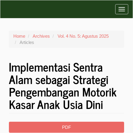
Main
Toggl
Navigation
Main
navig
Content
Sidebar
Home
Archives
Vol. 4 No. 5: Agustus 2025
Articles
Implementasi Sentra
Alam sebagai Strategi
Pengembangan Motorik
Kasar Anak Usia Dini
Article
PDF