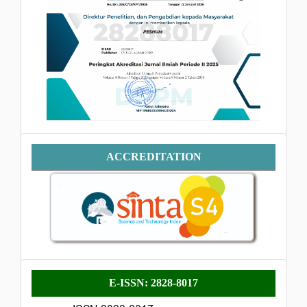
Accreditation
ACCREDITATION
E-
E-ISSN: 2828-8017
ISSN