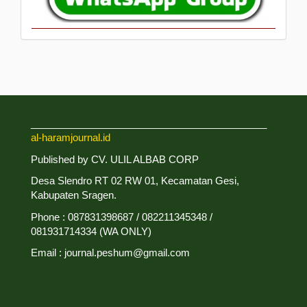
___________________________________________
al-haramjournal.id
Published by CV. ULIL ALBAB CORP
Desa Slendro RT 02 RW 01, Kecamatan Gesi,
Kabupaten Sragen.
Phone : 087831398687 / 082211345348 /
081931714334 (WA ONLY)
Email : journal.peshum@gmail.com