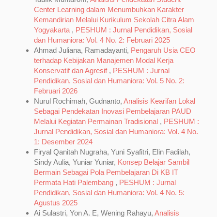
Center Learning dalam Menumbuhkan Karakter
Kemandirian Melalui Kurikulum Sekolah Citra Alam
Yogyakarta
,
PESHUM : Jurnal Pendidikan, Sosial
dan Humaniora: Vol. 4 No. 2: Februari 2025
Ahmad Juliana, Ramadayanti,
Pengaruh Usia CEO
terhadap Kebijakan Manajemen Modal Kerja
Konservatif dan Agresif
,
PESHUM : Jurnal
Pendidikan, Sosial dan Humaniora: Vol. 5 No. 2:
Februari 2026
Nurul Rochimah, Gudnanto,
Analisis Kearifan Lokal
Sebagai Pendekatan Inovasi Pembelajaran PAUD
Melalui Kegiatan Permainan Tradisional
,
PESHUM :
Jurnal Pendidikan, Sosial dan Humaniora: Vol. 4 No.
1: Desember 2024
Firyal Qanitah Nugraha, Yuni Syafitri, Elin Fadilah,
Sindy Aulia, Yuniar Yuniar,
Konsep Belajar Sambil
Bermain Sebagai Pola Pembelajaran Di KB IT
Permata Hati Palembang
,
PESHUM : Jurnal
Pendidikan, Sosial dan Humaniora: Vol. 4 No. 5:
Agustus 2025
Ai Sulastri, Yon A. E, Wening Rahayu,
Analisis