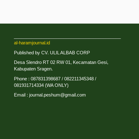
___________________________________________
al-haramjournal.id
Published by CV. ULIL ALBAB CORP
Desa Slendro RT 02 RW 01, Kecamatan Gesi,
Kabupaten Sragen.
Phone : 087831398687 / 082211345348 /
081931714334 (WA ONLY)
Email : journal.peshum@gmail.com