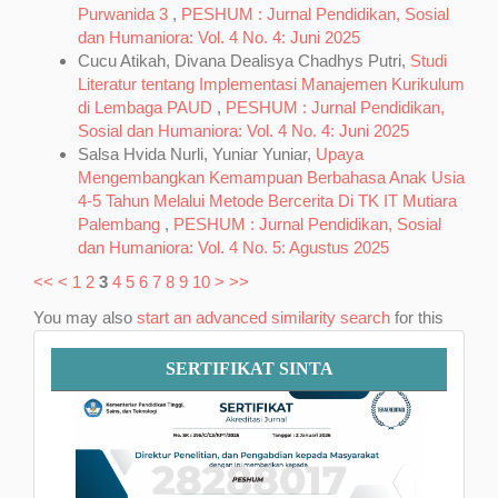
Purwanida 3
,
PESHUM : Jurnal Pendidikan, Sosial
dan Humaniora: Vol. 4 No. 4: Juni 2025
Cucu Atikah, Divana Dealisya Chadhys Putri,
Studi
Literatur tentang Implementasi Manajemen Kurikulum
di Lembaga PAUD
,
PESHUM : Jurnal Pendidikan,
Sosial dan Humaniora: Vol. 4 No. 4: Juni 2025
Salsa Hvida Nurli, Yuniar Yuniar,
Upaya
Mengembangkan Kemampuan Berbahasa Anak Usia
4-5 Tahun Melalui Metode Bercerita Di TK IT Mutiara
Palembang
,
PESHUM : Jurnal Pendidikan, Sosial
dan Humaniora: Vol. 4 No. 5: Agustus 2025
<<
<
1
2
3
4
5
6
7
8
9
10
>
>>
You may also
start an advanced similarity search
for this
article.
Sertifikat
SERTIFIKAT SINTA
SINTA