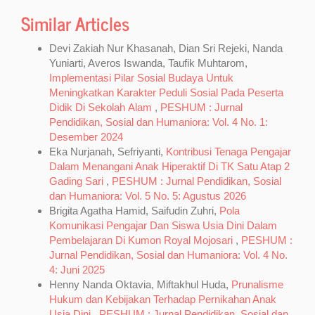
Similar Articles
Devi Zakiah Nur Khasanah, Dian Sri Rejeki, Nanda
Yuniarti, Averos Iswanda, Taufik Muhtarom,
Implementasi Pilar Sosial Budaya Untuk
Meningkatkan Karakter Peduli Sosial Pada Peserta
Didik Di Sekolah Alam
,
PESHUM : Jurnal
Pendidikan, Sosial dan Humaniora: Vol. 4 No. 1:
Desember 2024
Eka Nurjanah, Sefriyanti,
Kontribusi Tenaga Pengajar
Dalam Menangani Anak Hiperaktif Di TK Satu Atap 2
Gading Sari
,
PESHUM : Jurnal Pendidikan, Sosial
dan Humaniora: Vol. 5 No. 5: Agustus 2026
Brigita Agatha Hamid, Saifudin Zuhri,
Pola
Komunikasi Pengajar Dan Siswa Usia Dini Dalam
Pembelajaran Di Kumon Royal Mojosari
,
PESHUM :
Jurnal Pendidikan, Sosial dan Humaniora: Vol. 4 No.
4: Juni 2025
Henny Nanda Oktavia, Miftakhul Huda,
Prunalisme
Hukum dan Kebijakan Terhadap Pernikahan Anak
Usia Dini
,
PESHUM : Jurnal Pendidikan, Sosial dan