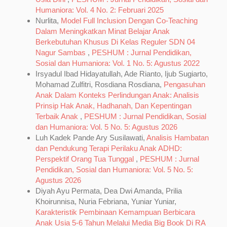
Humaniora: Vol. 4 No. 2: Februari 2025
Nurlita,
Model Full Inclusion Dengan Co-Teaching
Dalam Meningkatkan Minat Belajar Anak
Berkebutuhan Khusus Di Kelas Reguler SDN 04
Nagur Sambas
,
PESHUM : Jurnal Pendidikan,
Sosial dan Humaniora: Vol. 1 No. 5: Agustus 2022
Irsyadul Ibad Hidayatullah, Ade Rianto, Ijub Sugiarto,
Mohamad Zulfitri, Rosdiana Rosdiana,
Pengasuhan
Anak Dalam Konteks Perlindungan Anak: Analisis
Prinsip Hak Anak, Hadhanah, Dan Kepentingan
Terbaik Anak
,
PESHUM : Jurnal Pendidikan, Sosial
dan Humaniora: Vol. 5 No. 5: Agustus 2026
Luh Kadek Pande Ary Susilawati,
Analisis Hambatan
dan Pendukung Terapi Perilaku Anak ADHD:
Perspektif Orang Tua Tunggal
,
PESHUM : Jurnal
Pendidikan, Sosial dan Humaniora: Vol. 5 No. 5:
Agustus 2026
Diyah Ayu Permata, Dea Dwi Amanda, Prilia
Khoirunnisa, Nuria Febriana, Yuniar Yuniar,
Karakteristik Pembinaan Kemampuan Berbicara
Anak Usia 5-6 Tahun Melalui Media Big Book Di RA