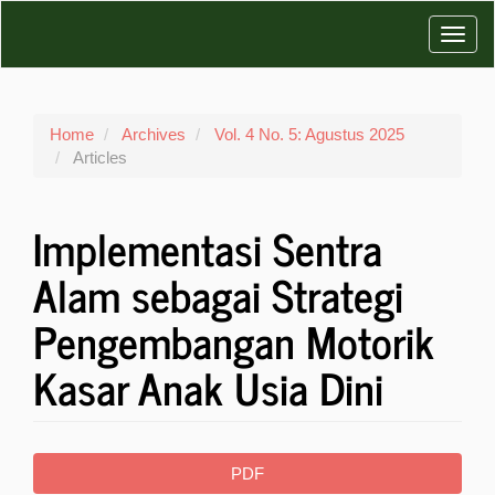
Main
Toggl
Navigation
Main
navig
Content
Sidebar
Home
Archives
Vol. 4 No. 5: Agustus 2025
Articles
Implementasi Sentra
Alam sebagai Strategi
Pengembangan Motorik
Kasar Anak Usia Dini
Article
PDF