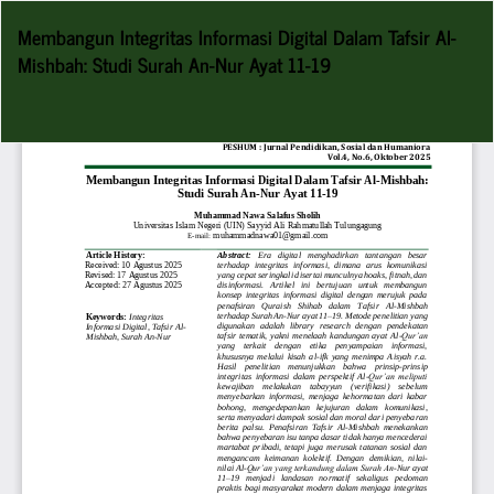
Return
Membangun Integritas Informasi Digital Dalam Tafsir Al-
to
Mishbah: Studi Surah An-Nur Ayat 11-19
Article
Details
Do
D
P