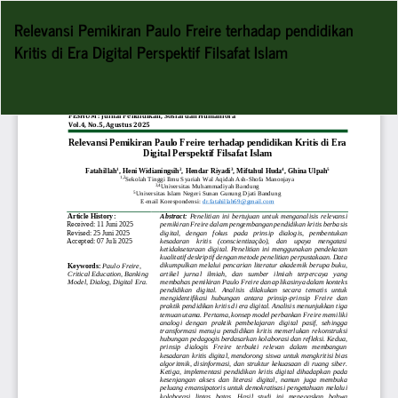
Return
Relevansi Pemikiran Paulo Freire terhadap pendidikan
to
Kritis di Era Digital Perspektif Filsafat Islam
Article
Details
Do
D
P