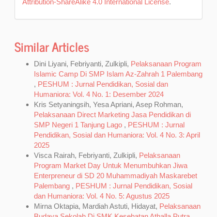
Attribution-ShareAlike 4.0 International License
.
Similar Articles
Dini Liyani, Febriyanti, Zulkipli,
Pelaksanaan Program
Islamic Camp Di SMP Islam Az-Zahrah 1 Palembang
,
PESHUM : Jurnal Pendidikan, Sosial dan
Humaniora: Vol. 4 No. 1: Desember 2024
Kris Setyaningsih, Yesa Apriani, Asep Rohman,
Pelaksanaan Direct Marketing Jasa Pendidikan di
SMP Negeri 1 Tanjung Lago
,
PESHUM : Jurnal
Pendidikan, Sosial dan Humaniora: Vol. 4 No. 3: April
2025
Visca Rairah, Febriyanti, Zulkipli,
Pelaksanaan
Program Market Day Untuk Menumbuhkan Jiwa
Enterpreneur di SD 20 Muhammadiyah Maskarebet
Palembang
,
PESHUM : Jurnal Pendidikan, Sosial
dan Humaniora: Vol. 4 No. 5: Agustus 2025
Mirna Oktapia, Mardiah Astuti, Hidayat,
Pelaksanaan
Budaya Sekolah Di SMK Kesehatan Athalla Putra