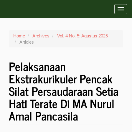
Main
Toggl
Navigation
Main
navig
Content
Sidebar
Home
Archives
Vol. 4 No. 5: Agustus 2025
Articles
Pelaksanaan
Ekstrakurikuler Pencak
Silat Persaudaraan Setia
Hati Terate Di MA Nurul
Amal Pancasila