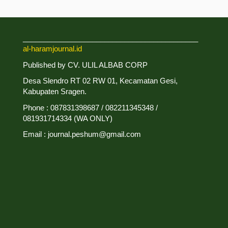
___________________________________________
al-haramjournal.id
Published by CV. ULIL ALBAB CORP
Desa Slendro RT 02 RW 01, Kecamatan Gesi,
Kabupaten Sragen.
Phone : 087831398687 / 082211345348 /
081931714334 (WA ONLY)
Email : journal.peshum@gmail.com