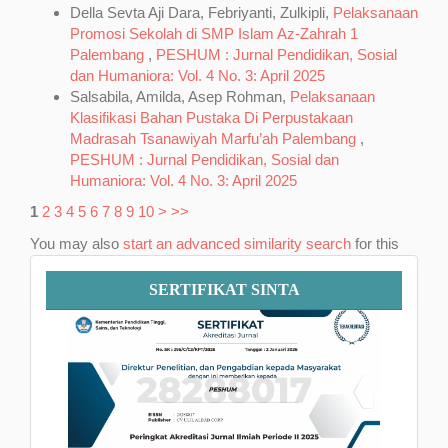
Della Sevta Aji Dara, Febriyanti, Zulkipli,
Pelaksanaan
Promosi Sekolah di SMP Islam Az-Zahrah 1
Palembang
,
PESHUM : Jurnal Pendidikan, Sosial
dan Humaniora: Vol. 4 No. 3: April 2025
Salsabila, Amilda, Asep Rohman,
Pelaksanaan
Klasifikasi Bahan Pustaka Di Perpustakaan
Madrasah Tsanawiyah Marfu’ah Palembang
,
PESHUM : Jurnal Pendidikan, Sosial dan
Humaniora: Vol. 4 No. 3: April 2025
1
2
3
4
5
6
7
8
9
10
>
>>
You may also
start an advanced similarity search
for this
article.
Sertifikat
SERTIFIKAT SINTA
SINTA