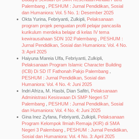
Palembang
,
PESHUM : Jurnal Pendidikan, Sosial
dan Humaniora: Vol. 5 No. 1: Desember 2025
Okta Yurina, Febriyanti, Zulkipli,
Pelaksanaan
program projek penguatan profil pelajar pancasila
kurikulum merdeka belajar di kelas IV tema
kewirausahaan SDN 102 Palembang
,
PESHUM :
Jurnal Pendidikan, Sosial dan Humaniora: Vol. 4 No.
3: April 2025
Haiyuna Mareia Ulfa, Febriyanti, Zulkipli,
Pelaksanaan Program Islamic Character Building
(ICB) Di SD IT Fathonah Pakjo Palembang
,
PESHUM : Jurnal Pendidikan, Sosial dan
Humaniora: Vol. 4 No. 4: Juni 2025
Indri Afriza, M. Hasbi, Dian Safitri,
Pelaksanaan
Administrasi Kesiswaan Di SMP Negeri 57
Palembang
,
PESHUM : Jurnal Pendidikan, Sosial
dan Humaniora: Vol. 4 No. 4: Juni 2025
Gina Inez Zyfana, Febriyanti, Zulkipli,
Pelaksanaan
Program Kelompok Ilmiah Remaja (KIR) di SMA
Negeri 3 Palembang
,
PESHUM : Jurnal Pendidikan,
Sosial dan Humaniora: Vol. 4 No. 3: April 2025