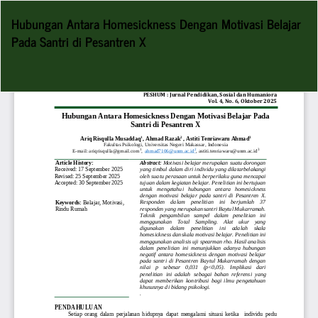
Return
Hubungan Antara Homesickness Dengan Motivasi Belajar
to
Pada Santri di Pesantren X
Article
Details
Do
D
P