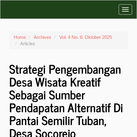
Main
Toggl
Navigation
Main
navig
Content
Sidebar
Home
Archives
Vol. 4 No. 6: Oktober 2025
Articles
Strategi Pengembangan
Desa Wisata Kreatif
Sebagai Sumber
Pendapatan Alternatif Di
Pantai Semilir Tuban,
Desa Socorejo