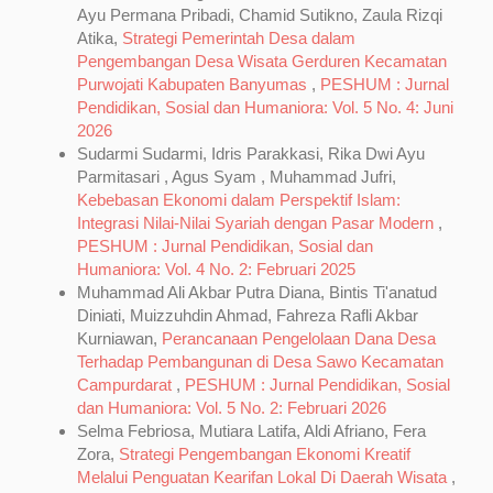
Ayu Permana Pribadi, Chamid Sutikno, Zaula Rizqi
Atika,
Strategi Pemerintah Desa dalam
Pengembangan Desa Wisata Gerduren Kecamatan
Purwojati Kabupaten Banyumas
,
PESHUM : Jurnal
Pendidikan, Sosial dan Humaniora: Vol. 5 No. 4: Juni
2026
Sudarmi Sudarmi, Idris Parakkasi, Rika Dwi Ayu
Parmitasari , Agus Syam , Muhammad Jufri,
Kebebasan Ekonomi dalam Perspektif Islam:
Integrasi Nilai-Nilai Syariah dengan Pasar Modern
,
PESHUM : Jurnal Pendidikan, Sosial dan
Humaniora: Vol. 4 No. 2: Februari 2025
Muhammad Ali Akbar Putra Diana, Bintis Ti'anatud
Diniati, Muizzuhdin Ahmad, Fahreza Rafli Akbar
Kurniawan,
Perancanaan Pengelolaan Dana Desa
Terhadap Pembangunan di Desa Sawo Kecamatan
Campurdarat
,
PESHUM : Jurnal Pendidikan, Sosial
dan Humaniora: Vol. 5 No. 2: Februari 2026
Selma Febriosa, Mutiara Latifa, Aldi Afriano, Fera
Zora,
Strategi Pengembangan Ekonomi Kreatif
Melalui Penguatan Kearifan Lokal Di Daerah Wisata
,