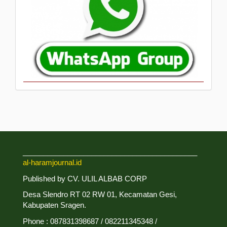
___________________________________________
al-haramjournal.id
Published by CV. ULIL ALBAB CORP
Desa Slendro RT 02 RW 01, Kecamatan Gesi,
Kabupaten Sragen.
Phone : 087831398687 / 082211345348 /