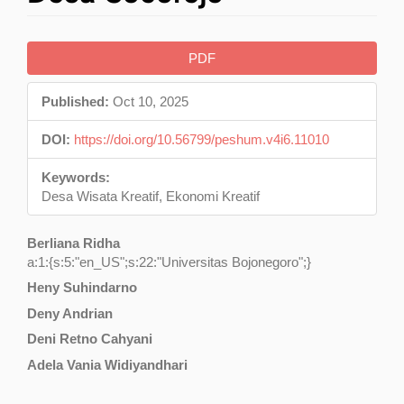
Article
PDF
Sidebar
Published:
Oct 10, 2025
DOI:
https://doi.org/10.56799/peshum.v4i6.11010
Keywords:
Desa Wisata Kreatif, Ekonomi Kreatif
Main
Berliana Ridha
a:1:{s:5:"en_US";s:22:"Universitas Bojonegoro";}
Article
Heny Suhindarno
Content
Deny Andrian
Deni Retno Cahyani
Adela Vania Widiyandhari