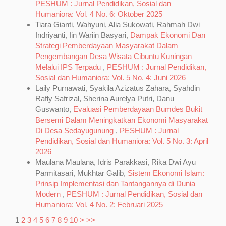
PESHUM : Jurnal Pendidikan, Sosial dan
Humaniora: Vol. 4 No. 6: Oktober 2025
Tiara Gianti, Wahyuni, Alia Sukowati, Rahmah Dwi
Indriyanti, Iin Wariin Basyari,
Dampak Ekonomi Dan
Strategi Pemberdayaan Masyarakat Dalam
Pengembangan Desa Wisata Cibuntu Kuningan
Melalui IPS Terpadu
,
PESHUM : Jurnal Pendidikan,
Sosial dan Humaniora: Vol. 5 No. 4: Juni 2026
Laily Purnawati, Syakila Azizatus Zahara, Syahdin
Rafly Safrizal, Sherina Aurelya Putri, Danu
Guswanto,
Evaluasi Pemberdayaan Bumdes Bukit
Bersemi Dalam Meningkatkan Ekonomi Masyarakat
Di Desa Sedayugunung
,
PESHUM : Jurnal
Pendidikan, Sosial dan Humaniora: Vol. 5 No. 3: April
2026
Maulana Maulana, Idris Parakkasi, Rika Dwi Ayu
Parmitasari, Mukhtar Galib,
Sistem Ekonomi Islam:
Prinsip Implementasi dan Tantangannya di Dunia
Modern
,
PESHUM : Jurnal Pendidikan, Sosial dan
Humaniora: Vol. 4 No. 2: Februari 2025
1
2
3
4
5
6
7
8
9
10
>
>>