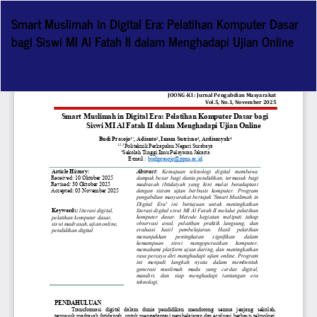
Return
Smart Muslimah in Digital Era: Pelatihan Komputer Dasar
to
bagi Siswi MI Al Fatah II dalam Menghadapi Ujian Online
Article
Details
Do
D
P