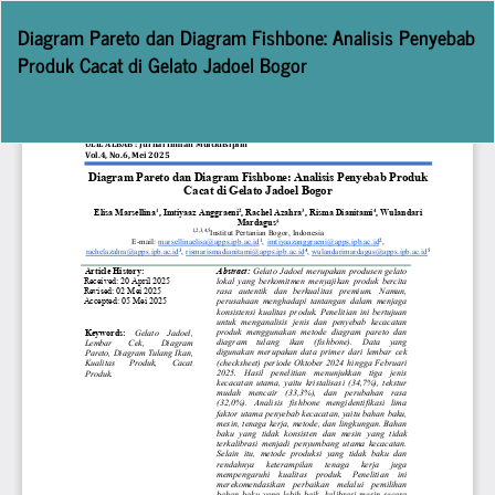
Return
Diagram Pareto dan Diagram Fishbone: Analisis Penyebab
to
Produk Cacat di Gelato Jadoel Bogor
Article
Details
Do
D
P