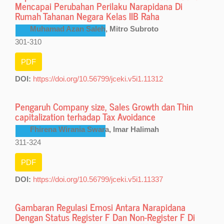
Mencapai Perubahan Perilaku Narapidana Di
Rumah Tahanan Negara Kelas IIB Raha
Muhamad Azan Saleh, Mitro Subroto
301-310
PDF
DOI:
https://doi.org/10.56799/jceki.v5i1.11312
Pengaruh Company size, Sales Growth dan Thin
capitalization terhadap Tax Avoidance
Fhirena Wirania Swara, Imar Halimah
311-324
PDF
DOI:
https://doi.org/10.56799/jceki.v5i1.11337
Gambaran Regulasi Emosi Antara Narapidana
Dengan Status Register F Dan Non-Register F Di