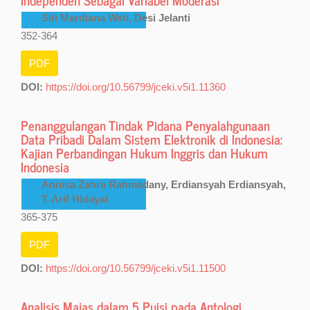
Siti Mardiana Wati, Desi Jelanti
352-364
PDF
DOI:
https://doi.org/10.56799/jceki.v5i1.11360
Penanggulangan Tindak Pidana Penyalahgunaan
Data Pribadi Dalam Sistem Elektronik di Indonesia:
Kajian Perbandingan Hukum Inggris dan Hukum
Indonesia
Annisa Zahra Rahmadany, Erdiansyah Erdiansyah,
T. Arif Hidayat
365-375
PDF
DOI:
https://doi.org/10.56799/jceki.v5i1.11500
Analisis Majas dalam 5 Puisi pada Antologi