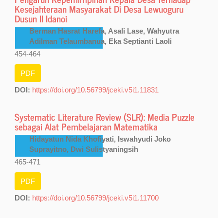
Kesejahteraan Masyarakat Di Desa Lewuoguru
Dusun II Idanoi
Berman Hasrat Harefa, Asali Lase, Wahyutra
Adilman Telaumbanua, Eka Septianti Laoli
454-464
PDF
DOI:
https://doi.org/10.56799/jceki.v5i1.11831
Systematic Literature Review (SLR): Media Puzzle
sebagai Alat Pembelajaran Matematika
Hidayatun Nida Khofiyati, Iswahyudi Joko
Suprayitno, Dwi Sulistyaningsih
465-471
PDF
DOI:
https://doi.org/10.56799/jceki.v5i1.11700