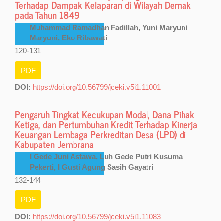
Terhadap Dampak Kelaparan di Wilayah Demak
pada Tahun 1849
Muhammad Ramadhan Fadillah, Yuni Maryuni
Maryuni, Eko Ribawati
120-131
PDF
DOI:
https://doi.org/10.56799/jceki.v5i1.11001
Pengaruh Tingkat Kecukupan Modal, Dana Pihak
Ketiga, dan Pertumbuhan Kredit Terhadap Kinerja
Keuangan Lembaga Perkreditan Desa (LPD) di
Kabupaten Jembrana
I Gede Juni Astawa, Luh Gede Putri Kusuma
Pekerti, I Gusti Agung Sasih Gayatri
132-144
PDF
DOI:
https://doi.org/10.56799/jceki.v5i1.11083