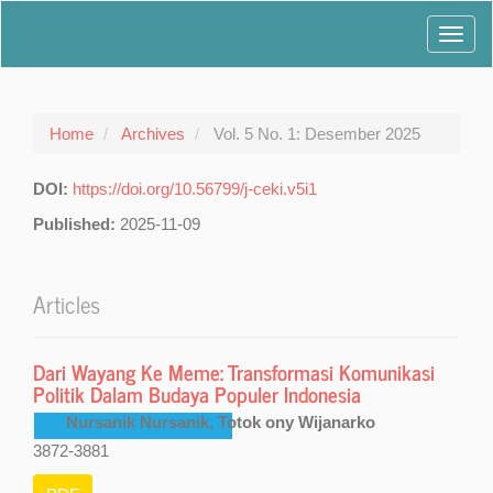
Main
Toggl
Navigation
Main
navig
Content
Sidebar
Home
Archives
Vol. 5 No. 1: Desember 2025
DOI:
https://doi.org/10.56799/j-ceki.v5i1
Published:
2025-11-09
Articles
Dari Wayang Ke Meme: Transformasi Komunikasi
Politik Dalam Budaya Populer Indonesia
Nursanik Nursanik, Totok ony Wijanarko
3872-3881