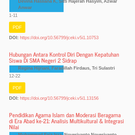
Devina Hasliana K, Sitti Hajerah Hasyim, Azwar
Anwar
1-11
PDF
DOI:
https://doi.org/10.56799/jceki.v5i1.10753
Hubungan Antara Kontrol Diri Dengan Kepatuhan
Siswa Di SMA Negeri 2 Sidrap
Regina Hijriani, Faradillah Firdaus, Tri Sulastri
12-22
PDF
DOI:
https://doi.org/10.56799/jceki.v5i1.13156
Pendidikan Agama Islam dan Moderasi Beragama
di Era Abad ke-21: Analisis Multikultural & Integrasi
Nilai
Muhammad Faiz Isra, Noveriyanto Noveriyanto