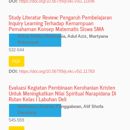
DOI:
https://doi.org/10.56799/jceki.v5i1.11696
Study Literatur Review: Pengaruh Pembelajaran
Inquiry Learning Terhadap Kemampuan
Pemahaman Konsep Matematis Siswa SMA
Alfina Maliha Rahmania, Adul Aziz, Martyana
Prihaswati
532-544
PDF
DOI:
https://doi.org/10.56799/jceki.v5i1.11783
Evaluasi Kegiatan Pembinaan Kerohanian Kristen
Untuk Meningkatkan Nilai Spiritual Narapidana Di
Rutan Kelas I Labuhan Deli
Stefhanus Andrew Panggabean, Alif Shofa
Danutirta
545-559