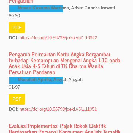
Pengadilan
Novan Kusuma Wardana, Arista Candra Irawati
80-90
PDF
DOI:
https://doi.org/10.56799/jceki.v5i1.10922
Pengaruh Permainan Kartu Angka Bergambar
terhadap Kemampuan Mengenal Angka 1-10 pada
Anak Usia 4-5 Tahun di TK Dharma Wanita
Persatuan Pandanan
Masullah Aprilia, Aisyah Aisyah
91-97
PDF
DOI:
https://doi.org/10.56799/jceki.v5i1.11051
Evaluasi Implementasi Pajak Rokok Elektrik
Berdasarkan Persepsi Konsumen: Analisis Tematik