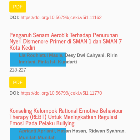
PDF
DOI:
https://doi.org/10.56799/jceki.v5i1.11162
Pengaruh Senam Aerobik Terhadap Penurunan
Nyeri Dismenore Primer di SMAN 1 dan SMAN 7
Kota Kediri
Lia Rodhiatul Maula, Desy Dwi Cahyani, Ririn
Indriani, Finta Isti Kundarti
218-227
PDF
DOI:
https://doi.org/10.56799/jceki.v5i1.11770
Konseling Kelompok Rational Emotive Behaviour
Therapy (REBT) Untuk Meningkatkan Regulasi
Emosi Pada Pelaku Bullying
Aprianti Aprianti, Hasan Hasan, Ridwan Syahran,
Munifah Munifah