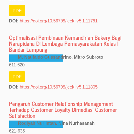
PDF
DOI:
https://doi.org/10.56799/jceki.v5i1.11791
Optimalisasi Pembinaan Kemandirian Bakery Bagi
Narapidana Di Lembaga Pemasyarakatan Kelas I
Bandar Lampung
M. Naufaldo Gussandrino, Mitro Subroto
611-620
PDF
DOI:
https://doi.org/10.56799/jceki.v5i1.11805
Pengaruh Customer Relationship Management
Terhadap Customer Loyalty Dimediasi Customer
Satisfaction
Rodiyah Nur Intan, Nina Nurhasanah
621-635