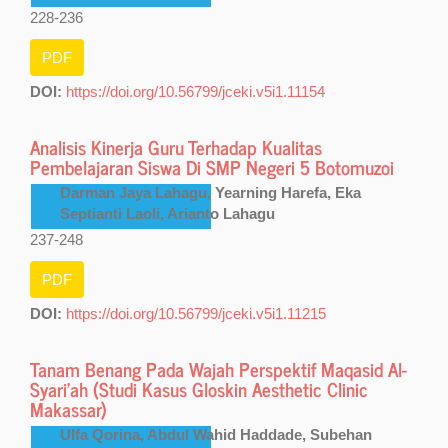
228-236
PDF
DOI:
https://doi.org/10.56799/jceki.v5i1.11154
Analisis Kinerja Guru Terhadap Kualitas
Pembelajaran Siswa Di SMP Negeri 5 Botomuzoi
Darman Jaya Lahagu, Yearning Harefa, Eka
Septianti Laoli, Arianto Lahagu
237-248
PDF
DOI:
https://doi.org/10.56799/jceki.v5i1.11215
Tanam Benang Pada Wajah Perspektif Maqasid Al-
Syari’ah (Studi Kasus Gloskin Aesthetic Clinic
Makassar)
Ulfa Qorina, Abdul Wahid Haddade, Subehan