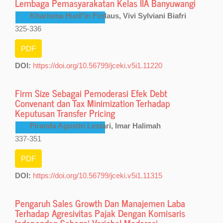
Lembaga Pemasyarakatan Kelas IIA Banyuwangi
Kharisma Huril’in Firdaus, Vivi Sylviani Biafri
325-336
PDF
DOI:
https://doi.org/10.56799/jceki.v5i1.11220
Firm Size Sebagai Pemoderasi Efek Debt
Convenant dan Tax Minimization Terhadap
Keputusan Transfer Pricing
Firanda Agustin Lestari, Imar Halimah
337-351
PDF
DOI:
https://doi.org/10.56799/jceki.v5i1.11315
Pengaruh Sales Growth Dan Manajemen Laba
Terhadap Agresivitas Pajak Dengan Komisaris
Independen Sebagai Variabel Moderasi