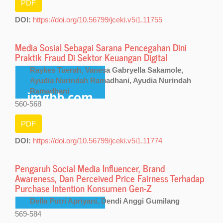
PDF
DOI:
https://doi.org/10.56799/jceki.v5i1.11755
Media Sosial Sebagai Sarana Pencegahan Dini
Praktik Fraud Di Sektor Keuangan Digital
Raykes Tuerah, Vanesa Gabryella Sakamole,
Ayudia Nurindah Ramadhani, Ayudia Nurindah
Ramadhani
560-568
PDF
DOI:
https://doi.org/10.56799/jceki.v5i1.11774
Pengaruh Social Media Influencer, Brand
Awareness, Dan Perceived Price Fairness Terhadap
Purchase Intention Konsumen Gen-Z
Della Putri Apriyani, Dendi Anggi Gumilang
569-584