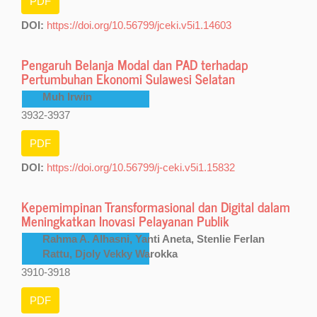
PDF
DOI:
https://doi.org/10.56799/jceki.v5i1.14603
Pengaruh Belanja Modal dan PAD terhadap
Pertumbuhan Ekonomi Sulawesi Selatan
Muh Irwin
3932-3937
PDF
DOI:
https://doi.org/10.56799/j-ceki.v5i1.15832
Kepemimpinan Transformasional dan Digital dalam
Meningkatkan Inovasi Pelayanan Publik
Rahma A. Alhasni, Yanti Aneta, Stenlie Ferlan
Rattu, Djoly Vekky Warokka
3910-3918
PDF