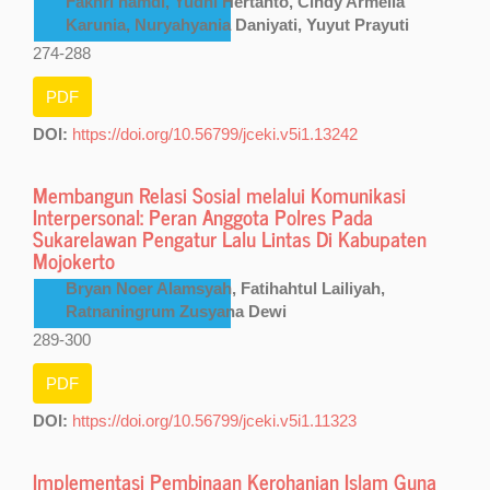
Fakhri hamdi, Yudhi Hertanto, Cindy Armelia
Karunia, Nuryahyania Daniyati, Yuyut Prayuti
274-288
PDF
DOI:
https://doi.org/10.56799/jceki.v5i1.13242
Membangun Relasi Sosial melalui Komunikasi
Interpersonal: Peran Anggota Polres Pada
Sukarelawan Pengatur Lalu Lintas Di Kabupaten
Mojokerto
Bryan Noer Alamsyah, Fatihahtul Lailiyah,
Ratnaningrum Zusyana Dewi
289-300
PDF
DOI:
https://doi.org/10.56799/jceki.v5i1.11323
Implementasi Pembinaan Kerohanian Islam Guna