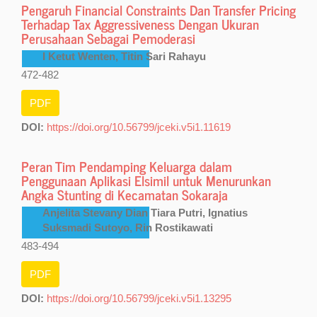
Pengaruh Financial Constraints Dan Transfer Pricing
Terhadap Tax Aggressiveness Dengan Ukuran
Perusahaan Sebagai Pemoderasi
I Ketut Wenten, Titin Sari Rahayu
472-482
PDF
DOI:
https://doi.org/10.56799/jceki.v5i1.11619
Peran Tim Pendamping Keluarga dalam
Penggunaan Aplikasi Elsimil untuk Menurunkan
Angka Stunting di Kecamatan Sokaraja
Anjelita Stevany Dian Tiara Putri, Ignatius
Suksmadi Sutoyo, Rin Rostikawati
483-494
PDF
DOI:
https://doi.org/10.56799/jceki.v5i1.13295