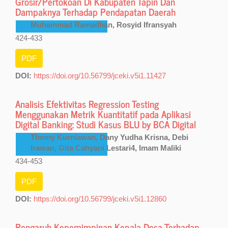
Grosir/Pertokoan Di Kabupaten Tapin Dan
Dampaknya Terhadap Pendapatan Daerah
Muhammad Ramadhan, Rosyid Ifransyah
424-433
PDF
DOI:
https://doi.org/10.56799/jceki.v5i1.11427
Analisis Efektivitas Regression Testing
Menggunakan Metrik Kuantitatif pada Aplikasi
Digital Banking: Studi Kasus BLU by BCA Digital
Thomy Kurniawan, Dany Yudha Krisna, Debi
Irawan, Gita Cahyani Lestari4, Imam Maliki
434-453
PDF
DOI:
https://doi.org/10.56799/jceki.v5i1.12860
Pengaruh Kepemimpinan Kepala Desa Terhadap