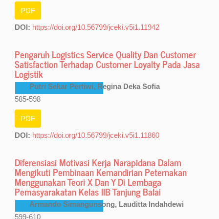
PDF
DOI:
https://doi.org/10.56799/jceki.v5i1.11942
Pengaruh Logistics Service Quality Dan Customer
Satisfaction Terhadap Customer Loyalty Pada Jasa
Logistik
Putri Sekar Pertiwi, Regina Deka Sofia
585-598
PDF
DOI:
https://doi.org/10.56799/jceki.v5i1.11860
Diferensiasi Motivasi Kerja Narapidana Dalam
Mengikuti Pembinaan Kemandirian Peternakan
Menggunakan Teori X Dan Y Di Lembaga
Pemasyarakatan Kelas IIB Tanjung Balai
Armando Simangunsong, Lauditta Indahdewi
599-610