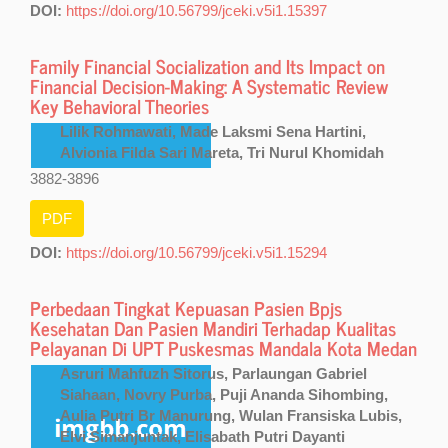
DOI:
https://doi.org/10.56799/jceki.v5i1.15397
Family Financial Socialization and Its Impact on
Financial Decision-Making: A Systematic Review
Key Behavioral Theories
Lilik Rohmawati, Made Laksmi Sena Hartini,
Alvionia Filda Sari Mareta, Tri Nurul Khomidah
3882-3896
PDF
DOI:
https://doi.org/10.56799/jceki.v5i1.15294
Perbedaan Tingkat Kepuasan Pasien Bpjs
Kesehatan Dan Pasien Mandiri Terhadap Kualitas
Pelayanan Di UPT Puskesmas Mandala Kota Medan
Asruri Mahfuzh Sitorus, Parlaungan Gabriel
Siahaan, Novry Purba, Puji Ananda Sihombing,
Aulia Putri Br Manurung, Wulan Fransiska Lubis,
Elvi Simanjuntak, Elisabath Putri Dayanti