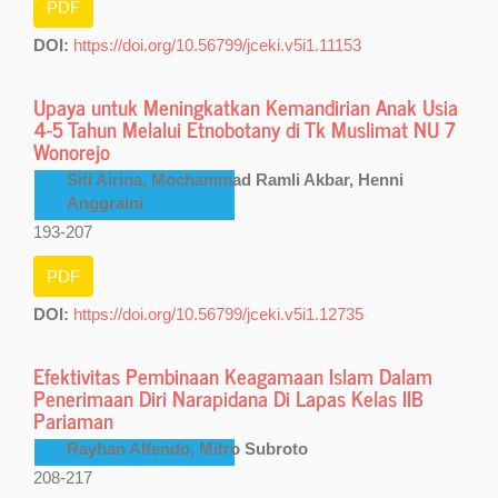
PDF
DOI:
https://doi.org/10.56799/jceki.v5i1.11153
Upaya untuk Meningkatkan Kemandirian Anak Usia
4-5 Tahun Melalui Etnobotany di Tk Muslimat NU 7
Wonorejo
Siti Airina, Mochammad Ramli Akbar, Henni
Anggraini
193-207
PDF
DOI:
https://doi.org/10.56799/jceki.v5i1.12735
Efektivitas Pembinaan Keagamaan Islam Dalam
Penerimaan Diri Narapidana Di Lapas Kelas IIB
Pariaman
Rayhan Alfendo, Mitro Subroto
208-217