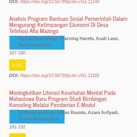
DOI:
https://doi.org/10.56799/jceki.v5i1.11140
Analisis Program Bantuan Sosial Pemerintah Dalam
Mengurangi Ketimpangan Ekonomi Di Desa
Tetehosi Afia Mazingo
Rini Indasari Zega, Yearning Harefa, Asali Lase,
Bezisokhi Laoli
167-180
PDF
DOI:
https://doi.org/10.56799/jceki.v5i1.11165
Meningkatkan Literasi Kesehatan Mental Pada
Mahasiswa Baru Program Studi Bimbingan
Konseling Melalui Pemberian E-Modul
Ni Made Jesiliani, Ikhlas Rasido, Azam Arifyadi,
Dhevy Puswiartika
181-192