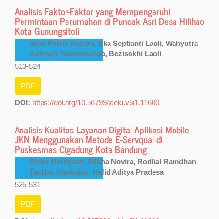
Analisis Faktor-Faktor yang Mempengaruhi
Permintaan Perumahan di Puncak Asri Desa Hilihao
Kota Gunungsitoli
Iman Patrio Nazara, Eka Septianti Laoli, Wahyutra
Adilman Telaumbanua, Bezisokhi Laoli
513-524
PDF
DOI:
https://doi.org/10.56799/jceki.v5i1.11600
Analisis Kualitas Layanan Digital Aplikasi Mobile
JKN Menggunakan Metode E-Servqual di
Puskesmas Cigadung Kota Bandung
Rizka Merliyanti, Alikha Novira, Rodlial Ramdhan
Tackbir Abubakar, Hafid Aditya Pradesa
525-531
PDF