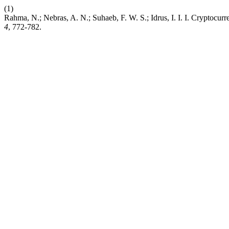
(1)
Rahma, N.; Nebras, A. N.; Suhaeb, F. W. S.; Idrus, I. I. I. Crypt
4
, 772-782.