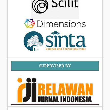
Supervised
SUPERVISED BY
By