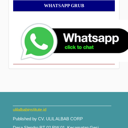
WhatsApp
WHATSAPP GRUB
Grub
___________________________________________
ulilalbabinstitute.id
Published by CV. ULIL ALBAB CORP
Desa Slendro RT 02 RW 01, Kecamatan Gesi,