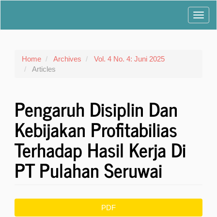
Main
Toggl
Navigation
Main
navig
Content
Sidebar
Home
Archives
Vol. 4 No. 4: Juni 2025
Articles
Pengaruh Disiplin Dan
Kebijakan Profitabilias
Terhadap Hasil Kerja Di
PT Pulahan Seruwai
Article
PDF