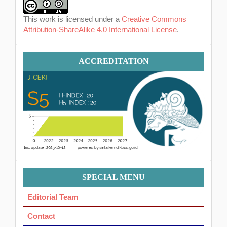
This work is licensed under a
Creative Commons
Attribution-ShareAlike 4.0 International License
.
Accreditation
ACCREDITATION
Menu
SPECIAL MENU
Ok
Editorial Team
Contact