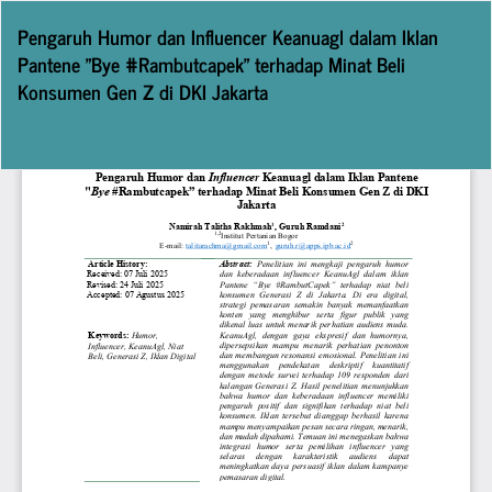
Return
Pengaruh Humor dan Influencer Keanuagl dalam Iklan
to
Pantene "Bye #Rambutcapek” terhadap Minat Beli
Article
Konsumen Gen Z di DKI Jakarta
Details
Do
D
P