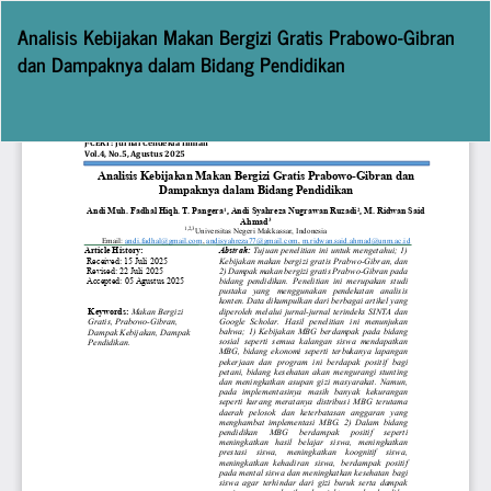
Return
Analisis Kebijakan Makan Bergizi Gratis Prabowo-Gibran
to
dan Dampaknya dalam Bidang Pendidikan
Article
Details
Do
D
P