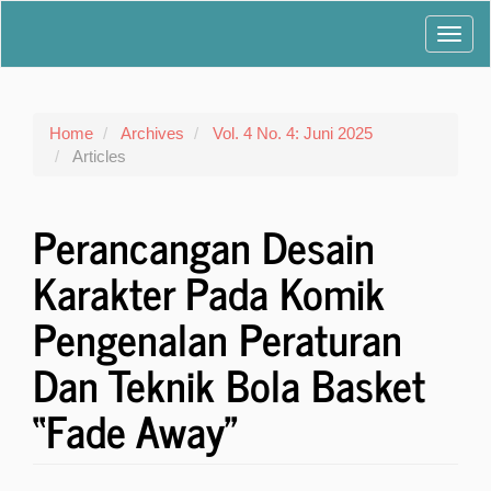
Main
Toggl
Navigation
Main
navig
Content
Sidebar
Home
Archives
Vol. 4 No. 4: Juni 2025
Articles
Perancangan Desain
Karakter Pada Komik
Pengenalan Peraturan
Dan Teknik Bola Basket
“Fade Away”