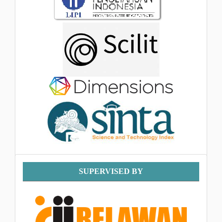
Supervised
SUPERVISED BY
By