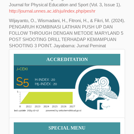
Journal for Physical Education and Sport (Vol. 3, Issue 1).
http://journal.unnes.ac.id/sju/index.php/peshr
Wijayanto, O., Wismadani, H., Fitroni, H., & Fikri, M. (2024).
PENGARUH KOMBINASI LATIHAN PUSH UP DAN
FOLLOW THROUGH DENGAN METODE MARYLAND 5
POST SHOOTING DRILL TERHADAP KEMAMPUAN
SHOOTING 3 POINT. Jayabama: Jurnal Peminat
Olahraga, 4, 21–30.
Accreditation
ACCREDITATION
Menu
SPECIAL MENU