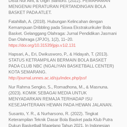
Dista Nur Aini, & Gigih Siantoro. (2022). PEMAHAMAN
MENGENAI PERATURAN PERTANDINGAN BOLA
BASKET PADA ATLET.
Fatahillah, A. (2018). Hubungan Kelincahan dengan
Kemampuan Dribbling pada Siswa Ekstrakurikuler Bola
Basket. Gelanggang Olahraga: Jurnal Pendidikan Jasmani
Dan Olahraga (JPJO), 1(2), 11–20.
https://doi.org/10.31539/jpjo.v1i2.131
Hapsari, A., Eri, Dwikusworo, P., & Hidayah, T. (2013).
STATUS KETRAMPILAN BERMAIN BOLA BASKET
PADA CLUB NBC (NGALIYAN BASKETBALL CENTER)
KOTA SEMARANG.
http://journal.unnes.ac.id/sju/index.php/jssf
Nur Rahma Sengko, S., Romadhona, M., & Masnuna.
(2023). KOMIK SEBAGAI MEDIA UNTUK
MENYADARKAN REMAJA TERHADAP ISU
KESEJAHTERAAN HEWAN PADA HEWAN JALANAN.
Susanto, Y. R., & Nurharsono, R. (2022). Tingkat
Keterampilan Teknik Dasar Bola Basket pada Klub Putra
Dukun Basketball Magelang Tahun 2021. In Indonesian