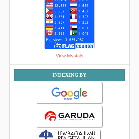
View Mystats
Indexing
INDEXING BY