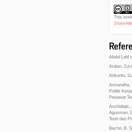
This work
ShareAlik
Refer
Abdul Latif 
Ardian, Zul
Arikunto, S
Armandha, S
Politik Ker
Pesawat Tem
Asshidiqie,
Agusman, Da
Teori dan P
Bachri, B. S