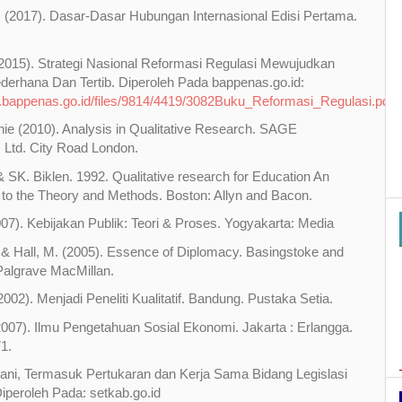
. (2017). Dasar-Dasar Hubungan Internasional Edisi Pertama.
015). Strategi Nasional Reformasi Regulasi Mewujudkan
derhana Dan Tertib. Diperoleh Pada bappenas.go.id:
.bappenas.go.id/files/9814/4419/3082Buku_Reformasi_Regulasi.pdf
nie (2010). Analysis in Qualitative Research. SAGE
s Ltd. City Road London.
 SK. Biklen. 1992. Qualitative research for Education An
n to the Theory and Methods. Boston: Allyn and Bacon.
007). Kebijakan Publik: Teori & Proses. Yogyakarta: Media
., & Hall, M. (2005). Essence of Diplomacy. Basingstoke and
Palgrave MacMillan.
002). Menjadi Peneliti Kualitatif. Bandung. Pustaka Setia.
2007). Ilmu Pengetahuan Sosial Ekonomi. Jakarta : Erlangga.
1.
ani, Termasuk Pertukaran dan Kerja Sama Bidang Legislasi
Diperoleh Pada: setkab.go.id