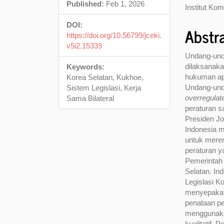
Conte
Published:
Feb 1, 2026
Institut Ko
DOI:
Abstr
https://doi.org/10.56799/jceki.
v5i2.15339
Undang-und
dilaksanaka
Keywords:
hukuman apa
Korea Selatan, Kukhoe,
Undang-und
Sistem Legislasi, Kerja
overregulat
Sama Bilateral
peraturan s
Presiden Jo
Indonesia m
untuk mere
peraturan y
Pemerintah 
Selatan. In
Legislasi Ko
menyepakat
penataan pe
menggunakan
kualitatif. 