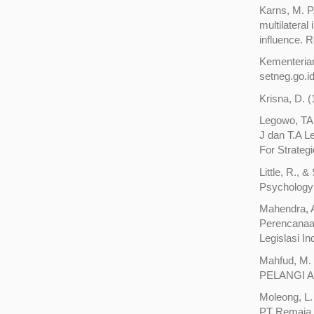
Karns, M. P.
multilateral
influence. 
Kementerian
setneg.go.i
Krisna, D. (
Legowo, TA,
J dan T.A L
For Strategi
Little, R., 
Psychology
Mahendra, A
Perencanaa
Legislasi In
Mahfud, M. 
PELANGI 
Moleong, L. 
PT Remaja 