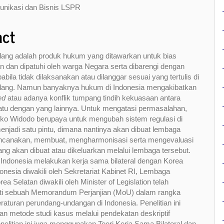
nt
munikasi dan Bisnis LSPR
act
ang adalah produk hukum yang ditawarkan untuk bias
n dan dipatuhi oleh warga Negara serta dibarengi dengan
bila tidak dilaksanakan atau dilanggar sesuai yang tertulis di
ang. Namun banyaknya hukum di Indonesia mengakibatkan
ed
atau adanya konflik tumpang tindih kekuasaan antara
atu dengan yang lainnya. Untuk mengatasi permasalahan,
ko Widodo berupaya untuk mengubah sistem regulasi di
enjadi satu pintu, dimana nantinya akan dibuat lembaga
ncanakan, membuat, mengharmonisasi serta mengevaluasi
ang akan dibuat atau dikeluarkan melalui lembaga tersebut.
Indonesia melakukan kerja sama bilateral dengan Korea
donesia diwakili oleh Sekretariat Kabinet RI, Lembaga
rea Selatan diwakili oleh Minister of Legislation telah
i sebuah Memorandum Perjanjian (MoU) dalam rangka
raturan perundang-undangan di Indonesia. Penelitian ini
 metode studi kasus melalui pendekatan deskriptif
Penelitian ini juga menggunakan Teori Kerja Sama Bilateral dan