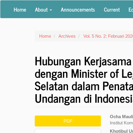
Main
Home
About
Announcements
Current
Ed
Navigation
Main
Content
Sidebar
Home
Archives
Vol. 5 No. 2: Februari 202
Hubungan Kerjasama S
dengan Minister of Le
Selatan dalam Penat
Undangan di Indonesi
Article
Main
Ocha Maul
PDF
Institut Ko
Sidebar
Articl
Khotibul 