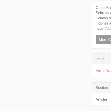
Detail
Ocha Mau
Sekretari
Selatan 
Indonesi
https://d
More C
Issue
Vol. 5 No
Section
Articles