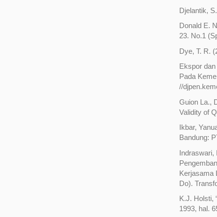
Djelantik, S
Donald E. N
23. No.1 (Sp
Dye, T. R. 
Ekspor dan 
Pada Kemend
//djpen.kem
Guion La., 
Validity of 
Ikbar, Yanu
Bandung: P
Indraswari,
Pengembang
Kerjasama 
Do). Transf
K.J. Holsti,
1993, hal. 