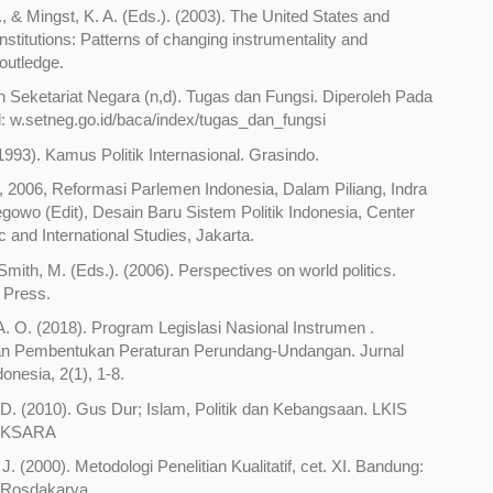
, & Mingst, K. A. (Eds.). (2003). The United States and
 institutions: Patterns of changing instrumentality and
Routledge.
 Seketariat Negara (n,d). Tugas dan Fungsi. Diperoleh Pada
d: w.setneg.go.id/baca/index/tugas_dan_fungsi
1993). Kamus Politik Internasional. Grasindo.
 2006, Reformasi Parlemen Indonesia, Dalam Piliang, Indra
egowo (Edit), Desain Baru Sistem Politik Indonesia, Center
c and International Studies, Jakarta.
& Smith, M. (Eds.). (2006). Perspectives on world politics.
 Press.
. O. (2018). Program Legislasi Nasional Instrumen .
n Pembentukan Peraturan Perundang-Undangan. Jurnal
donesia, 2(1), 1-8.
D. (2010). Gus Dur; Islam, Politik dan Kebangsaan. LKIS
AKSARA
J. (2000). Metodologi Penelitian Kualitatif, cet. XI. Bandung:
Rosdakarya.