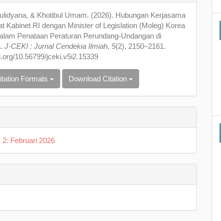
s
lidyana, & Khotibul Umam. (2026). Hubungan Kerjasama
at Kabinet RI dengan Minister of Legislation (Moleg) Korea
dalam Penataan Peraturan Perundang-Undangan di
a.
J-CEKI : Jurnal Cendekia Ilmiah
,
5
(2), 2150–2161.
oi.org/10.56799/jceki.v5i2.15339
itation Formats
Download Citation
. 2: Februari 2026