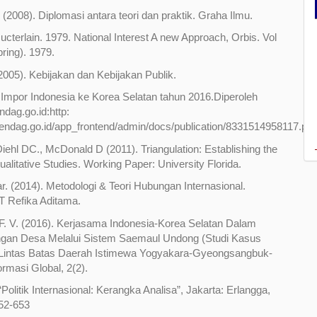
. (2008). Diplomasi antara teori dan praktik. Graha Ilmu.
ucterlain. 1979. National Interest A new Approach, Orbis. Vol
ring). 1979.
(2005). Kebijakan dan Kebijakan Publik.
Impor Indonesia ke Korea Selatan tahun 2016.Diperoleh
ag.go.id:http:
endag.go.id/app_frontend/admin/docs/publication/8331514958117.pdf
Diehl DC., McDonald D (2011). Triangulation: Establishing the
Qualitative Studies. Working Paper: University Florida.
ar. (2014). Metodologi & Teori Hubungan Internasional.
T Refika Aditama.
 F. V. (2016). Kerjasama Indonesia-Korea Selatan Dalam
an Desa Melalui Sistem Saemaul Undong (Studi Kasus
Lintas Batas Daerah Istimewa Yogyakara-Gyeongsangbuk-
ormasi Global, 2(2).
 “Politik Internasional: Kerangka Analisa”, Jakarta: Erlangga,
652-653