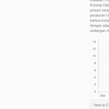
Konsep Dipl
proses ker
peraturan U
bahwa kerja
dengan ada
undangan i
Downloads
Articl
How to C