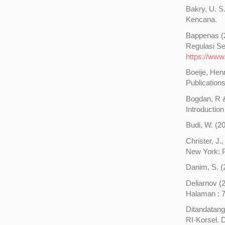
Bakry, U. S
Kencana.
Bappenas (2
Regulasi Se
https://www
Boeije, Hen
Publication
Bogdan, R &
Introductio
Budi, W. (2
Christer, J
New York: 
Danim, S. (2
Deliarnov (
Halaman : 7
Ditandatang
RI-Korsel. 