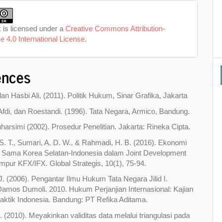
 is licensed under a
Creative Commons Attribution-
e 4.0 International License
.
ences
dan Hasbi Ali, (2011). Politik Hukum, Sinar Grafika, Jakarta
 Afdi, dan Roestandi. (1996). Tata Negara, Armico, Bandung.
uharsimi (2002). Prosedur Penelitian. Jakarta: Rineka Cipta.
. T., Sumari, A. D. W., & Rahmadi, H. B. (2016). Ekonomi
ja Sama Korea Selatan-Indonesia dalam Joint Development
pur KFX/IFX. Global Strategis, 10(1), 75-94.
 J. (2006). Pengantar Ilmu Hukum Tata Negara Jilid I.
mos Dumoli. 2010. Hukum Perjanjian Internasional: Kajian
raktik Indonesia. Bandung: PT Refika Aditama.
. (2010). Meyakinkan validitas data melalui triangulasi pada