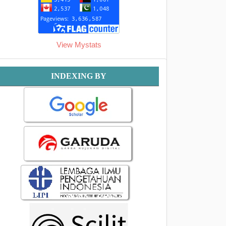
View Mystats
Indexing
INDEXING BY