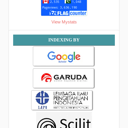
View Mystats
Indexing
INDEXING BY