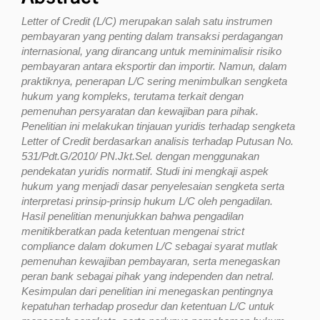
Letter
of
Credit
(L/C)
merupakan
salah
satu
instrumen
pembayaran
yang
penting
dalam
transaksi
perdagangan
internasional,
yang
dirancang
untuk
meminimalisir
risiko
pembayaran
antara
eksportir
dan
importir.
Namun,
dalam
praktiknya,
penerapan
L/C
sering
menimbulkan
sengketa
hukum
yang
kompleks,
terutama
terkait
dengan
pemenuhan
persyaratan
dan
kewajiban
para
pihak.
Penelitian
ini
melakukan
tinjauan
yuridis
terhadap
sengketa
Letter
of
Credit
berdasarkan
analisis
terhadap
Putusan
No.
531/Pdt.G/2010/
PN.Jkt.Sel.
dengan
menggunakan
pendekatan
yuridis
normatif.
Studi
ini
mengkaji
aspek
hukum
yang
menjadi
dasar
penyelesaian
sengketa
serta
interpretasi
prinsip-prinsip
hukum
L/C
oleh
pengadilan.
Hasil
penelitian
menunjukkan
bahwa
pengadilan
menitikberatkan
pada
ketentuan
mengenai
strict
compliance
dalam
dokumen
L/C
sebagai
syarat
mutlak
pemenuhan
kewajiban
pembayaran,
serta
menegaskan
peran
bank
sebagai
pihak
yang
independen
dan
netral.
Kesimpulan
dari
penelitian
ini
menegaskan
pentingnya
kepatuhan
terhadap
prosedur
dan
ketentuan
L/C
untuk