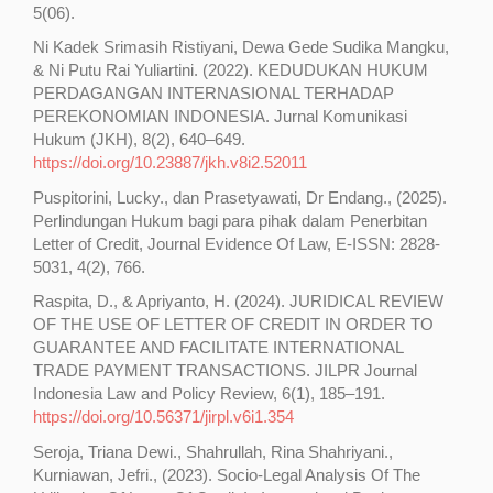
5(06).
Ni Kadek Srimasih Ristiyani, Dewa Gede Sudika Mangku,
& Ni Putu Rai Yuliartini. (2022). KEDUDUKAN HUKUM
PERDAGANGAN INTERNASIONAL TERHADAP
PEREKONOMIAN INDONESIA. Jurnal Komunikasi
Hukum (JKH), 8(2), 640–649.
https://doi.org/10.23887/jkh.v8i2.52011
Puspitorini, Lucky., dan Prasetyawati, Dr Endang., (2025).
Perlindungan Hukum bagi para pihak dalam Penerbitan
Letter of Credit, Journal Evidence Of Law, E-ISSN: 2828-
5031, 4(2), 766.
Raspita, D., & Apriyanto, H. (2024). JURIDICAL REVIEW
OF THE USE OF LETTER OF CREDIT IN ORDER TO
GUARANTEE AND FACILITATE INTERNATIONAL
TRADE PAYMENT TRANSACTIONS. JILPR Journal
Indonesia Law and Policy Review, 6(1), 185–191.
https://doi.org/10.56371/jirpl.v6i1.354
Seroja, Triana Dewi., Shahrullah, Rina Shahriyani.,
Kurniawan, Jefri., (2023). Socio-Legal Analysis Of The