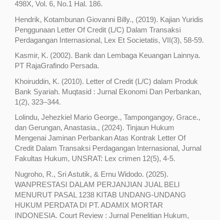
498X, Vol. 6, No.1 Hal. 186.
Hendrik, Kotambunan Giovanni Billy., (2019). Kajian Yuridis
Penggunaan Letter Of Credit (L/C) Dalam Transaksi
Perdagangan Internasional, Lex Et Societatis, VII(3), 58-59.
Kasmir, K. (2002). Bank dan Lembaga Keuangan Lainnya.
PT RajaGrafindo Persada.
Khoiruddin, K. (2010). Letter of Credit (L/C) dalam Produk
Bank Syariah. Muqtasid : Jurnal Ekonomi Dan Perbankan,
1(2), 323–344.
Lolindu, Jehezkiel Mario George., Tampongangoy, Grace.,
dan Gerungan, Anastasia., (2024). Tinjaun Hukum
Mengenai Jaminan Perbankan Atas Kontrak Letter Of
Credit Dalam Transaksi Perdagangan Internasional, Jurnal
Fakultas Hukum, UNSRAT: Lex crimen 12(5), 4-5.
Nugroho, R., Sri Astutik, & Ernu Widodo. (2025).
WANPRESTASI DALAM PERJANJIAN JUAL BELI
MENURUT PASAL 1238 KITAB UNDANG-UNDANG
HUKUM PERDATA DI PT. ADAMIX MORTAR
INDONESIA. Court Review : Jurnal Penelitian Hukum,