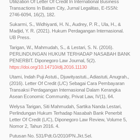
Utilization Of Letter Of Credit In International Business
Transactions In Batam City, Jurnal Legalitas, E-ISSN:
2746-6094, 16(2), 182.
Sukarmi, S., Widhiyanti, H. N., Audrey, P. R., Ula, H., &
Madjid, Y. R. (2021). Hukum Perdagangan Internasional.
UB Press.
Tarigan, W., Mahmudah, S., & Lestari, S. N. (2016).
PERLINDUNGAN HUKUM TERHADAP NASABAH BANK
PENERBIT. Diponegoro Law Journal, 5(2).
https://doi.org/10.14710/dlj.2016.11130
Utami, Indah Puji Astuti., Djuwityastuti., Adiastuti, Anugrah.,
(2016). Letter Of Credit (L/C) Sebagai Cara Pembayaran
Transaksi Perdagangan Internasional Dalam Kerangka
Asean Economic Community, Privat Law, IV(1), 64.
Welysa Tarigan, Siti Mahmudah, Sartika Nanda Lestari,
Perlindungan Hukum Terhadap Nasabah Bank Penerbit
Letter Of Credit (L/C), Diponegoro Law Review, Volume 5,
Nomor 2, Tahun 2016. 4.
Putusan No. 531/Pdt.G/2010/PN.Jkt.Sel.