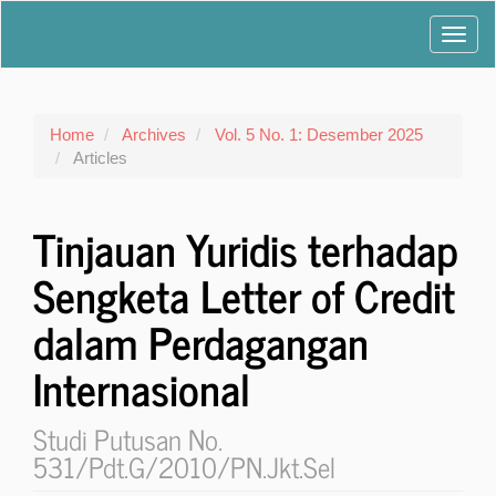
Main
Toggl
Navigation
Main
navig
Content
Sidebar
Home
Archives
Vol. 5 No. 1: Desember 2025
Articles
Tinjauan Yuridis terhadap
Sengketa Letter of Credit
dalam Perdagangan
Internasional
Studi Putusan No.
531/Pdt.G/2010/PN.Jkt.Sel