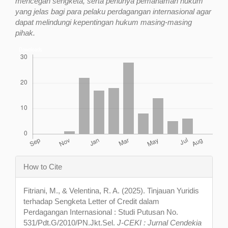
mencegah
sengketa,
serta
perlunya
pemahaman
hukum
yang
jelas
bagi
para
pelaku
perdagangan
internasional
agar
dapat
melindungi
kepentingan
hukum
masing-masing
pihak.
Downloads
Article
How to Cite
Details
Fitriani, M., & Velentina, R. A. (2025). Tinjauan Yuridis
terhadap Sengketa Letter of Credit dalam
Perdagangan Internasional : Studi Putusan No.
531/Pdt.G/2010/PN.Jkt.Sel.
J-CEKI : Jurnal Cendekia