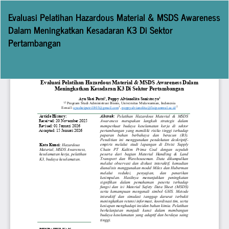
Return
Evaluasi Pelatihan Hazardous Material & MSDS Awareness
to
Dalam Meningkatkan Kesadaran K3 Di Sektor
Article
Pertambangan
Details
Do
D
P