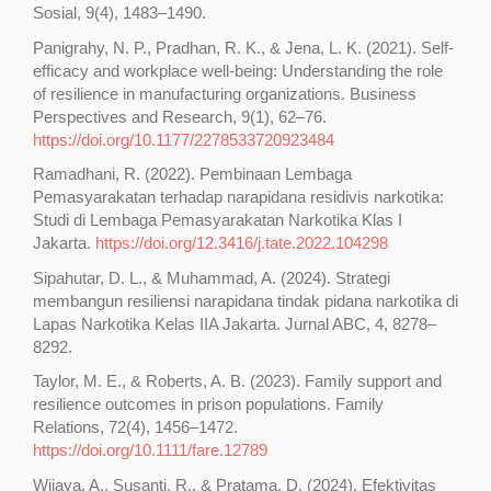
Sosial, 9(4), 1483–1490.
Panigrahy, N. P., Pradhan, R. K., & Jena, L. K. (2021). Self-
efficacy and workplace well-being: Understanding the role
of resilience in manufacturing organizations. Business
Perspectives and Research, 9(1), 62–76.
https://doi.org/10.1177/2278533720923484
Ramadhani, R. (2022). Pembinaan Lembaga
Pemasyarakatan terhadap narapidana residivis narkotika:
Studi di Lembaga Pemasyarakatan Narkotika Klas I
Jakarta.
https://doi.org/12.3416/j.tate.2022.104298
Sipahutar, D. L., & Muhammad, A. (2024). Strategi
membangun resiliensi narapidana tindak pidana narkotika di
Lapas Narkotika Kelas IIA Jakarta. Jurnal ABC, 4, 8278–
8292.
Taylor, M. E., & Roberts, A. B. (2023). Family support and
resilience outcomes in prison populations. Family
Relations, 72(4), 1456–1472.
https://doi.org/10.1111/fare.12789
Wijaya, A., Susanti, R., & Pratama, D. (2024). Efektivitas