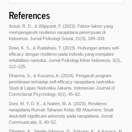
References
Astuti, R. D., & Wijayanti, F. (2023). Faktor-faktor yang
mempengaruhi resiliensi narapidana perempuan di
Indonesia. Jurnal Psikologi Sosial, 21(3), 189–203.
Dewi, K. S., & Ruidahasi, T. (2019). Hubungan antara self-
efficacy dengan resiliensi pada individu yang menjalani
rehabilitasi narkoba. Jurnal Psikologi Klinis Indonesia, 3(2),
112–125.
Dharma, S., & Kusuma, A. (2024). Pengaruh program
pembinaan terhadap self-efficacy narapidana narkotika:
Studi di Lapas Narkotika Jakarta. Indonesian Journal of
Correctional Psychology, 6(1), 45–62.
Doni, M. Y. D. E., & Naben, M. A. (2023). Resiliensi
narapidana Rumah Tahanan Kelas IIB Maumere: Studi
deskriptif significant adversity pada narapidana. Jurnal
Communicatio, 6, 40–52.
Etherton, K., Steele-Johnson, D., Salvano, K., & Kovacs, N.