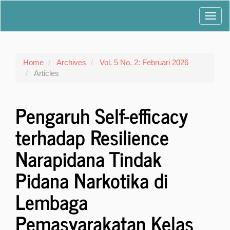
Main
Toggl
Navigation
Main
navig
Content
Sidebar
Home
Archives
Vol. 5 No. 2: Februari 2026
Articles
Pengaruh Self-efficacy
terhadap Resilience
Narapidana Tindak
Pidana Narkotika di
Lembaga
Pemasyarakatan Kelas