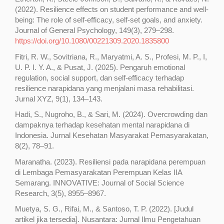
(2022). Resilience effects on student performance and well-
being: The role of self-efficacy, self-set goals, and anxiety.
Journal of General Psychology, 149(3), 279–298.
https://doi.org/10.1080/00221309.2020.1835800
Fitri, R. W., Sovitriana, R., Maryatmi, A. S., Profesi, M. P., I,
U. P. I. Y. A., & Pusat, J. (2025). Pengaruh emotional
regulation, social support, dan self-efficacy terhadap
resilience narapidana yang menjalani masa rehabilitasi.
Jurnal XYZ, 9(1), 134–143.
Hadi, S., Nugroho, B., & Sari, M. (2024). Overcrowding dan
dampaknya terhadap kesehatan mental narapidana di
Indonesia. Jurnal Kesehatan Masyarakat Pemasyarakatan,
8(2), 78–91.
Maranatha. (2023). Resiliensi pada narapidana perempuan
di Lembaga Pemasyarakatan Perempuan Kelas IIA
Semarang. INNOVATIVE: Journal of Social Science
Research, 3(5), 8955–8967.
Muetya, S. G., Rifai, M., & Santoso, T. P. (2022). [Judul
artikel jika tersedia]. Nusantara: Jurnal Ilmu Pengetahuan