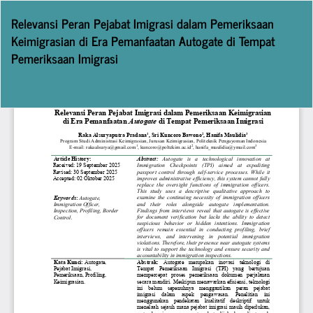
Return
Relevansi Peran Pejabat Imigrasi dalam Pemeriksaan
to
Keimigrasian di Era Pemanfaatan Autogate di Tempat
Article
Pemeriksaan Imigrasi
Details
Do
D
P