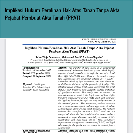
Return
Implikasi Hukum Peralihan Hak Atas Tanah Tanpa Akta
to
Pejabat Pembuat Akta Tanah (PPAT)
Article
Details
Do
D
P