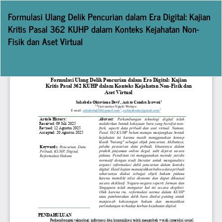
Return
Formulasi Ulang Delik Pencurian dalam Era Digital: Kajian
to
Kritis Pasal 362 KUHP dalam Konteks Kejahatan Non-
Article
Fisik dan Aset Virtual
Details
Do
D
P