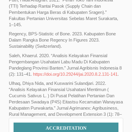
(TTI) Terhadap Rantai Pasok (Supply Chain dan
Pembentukan Harga Beras di Kabupaten Sragen).”
Fakultas Pertanian Universitas Sebelas Maret Surakarta,
1–145.
Regency, BPS-Statistic of Bone. 2023. Kabupaten Bone
Dalam Rangka Bone Regency In Figures 2023.
Sustainability (Switzerland).
Saleh, Khaerul. 2020. “Analisis Kelayakan Finansial
Pengembangan Usahatani Labu Madu Di Kabupaten
Pandeglang Provinsi Banten.” Jurnal Agribisnis Indonesia 8
(2): 131–41.
https://doi.org/10.29244/jai.2020.8.2.131-141
.
Ulhaq, Dhiya Nida, and Kuswarini Sulandjari. 2022.
“Analisis Kelayakan Finansial Usahatani Mentimun (
Cucumis Sativus L. ) Di Pusat Pelatihan Pertanian Dan
Perdesaan Swadaya (P4S) Eitastsu Kecamatan Wanayasa
Kabupaten Purwakarta.” Jurnal Agrimanex: Agribusiness,
Rural Management, and Development Extension 3 (1): 78–
86.
https://doi.org/10.35706/agrimanex.v3i1.7253
.
Accreditation
ACCREDITATION