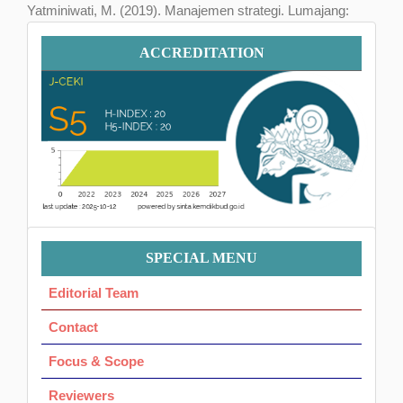
Yatminiwati, M. (2019). Manajemen strategi. Lumajang:
Widya Gama Press.
Accreditation
ACCREDITATION
Menu
SPECIAL MENU
Ok
Editorial Team
Contact
Focus & Scope
Reviewers