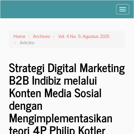
Main
Toggl
Navigation
Main
navig
Content
Sidebar
Home
Archives
Vol. 4 No. 5: Agustus 2025
Articles
Strategi Digital Marketing
B2B Indibiz melalui
Konten Media Sosial
dengan
Mengimplementasikan
teori 4P Philip Kotler