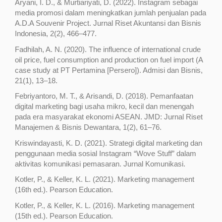
Aryani, I. D., & Murtiariyati, D. (2022). Instagram sebagai
media promosi dalam meningkatkan jumlah penjualan pada
A.D.A Souvenir Project. Jurnal Riset Akuntansi dan Bisnis
Indonesia, 2(2), 466–477.
Fadhilah, A. N. (2020). The influence of international crude
oil price, fuel consumption and production on fuel import (A
case study at PT Pertamina [Persero]). Admisi dan Bisnis,
21(1), 13–18.
Febriyantoro, M. T., & Arisandi, D. (2018). Pemanfaatan
digital marketing bagi usaha mikro, kecil dan menengah
pada era masyarakat ekonomi ASEAN. JMD: Jurnal Riset
Manajemen & Bisnis Dewantara, 1(2), 61–76.
Kriswindayasti, K. D. (2021). Strategi digital marketing dan
penggunaan media sosial Instagram “Wove Stuff” dalam
aktivitas komunikasi pemasaran. Jurnal Komunikasi.
Kotler, P., & Keller, K. L. (2021). Marketing management
(16th ed.). Pearson Education.
Kotler, P., & Keller, K. L. (2016). Marketing management
(15th ed.). Pearson Education.