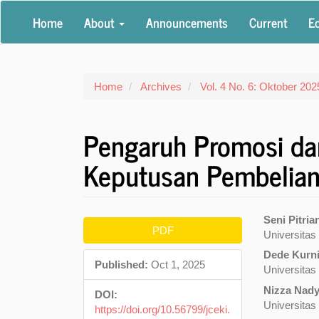
Main
Home
About
Announcements
Current
Ed
Navigation
Main
Content
Sidebar
Home
Archives
Vol. 4 No. 6: Oktober 202
Pengaruh Promosi da
Keputusan Pembelian
Article
Main
Seni Pitria
PDF
Universitas
Sidebar
Articl
Dede Kurn
Conte
Published:
Oct 1, 2025
Universitas
Nizza Nad
DOI:
Universitas
https://doi.org/10.56799/jceki.