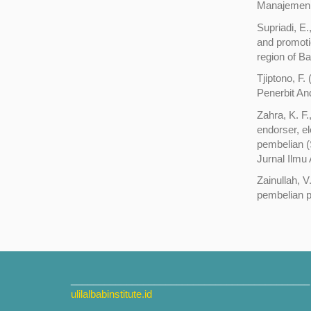
Manajemen d
Supriadi, E.
and promoti
region of B
Tjiptono, F.
Penerbit And
Zahra, K. F.
endorser, e
pembelian 
Jurnal Ilmu 
Zainullah, 
pembelian p
___________________________________________
ulilalbabinstitute.id