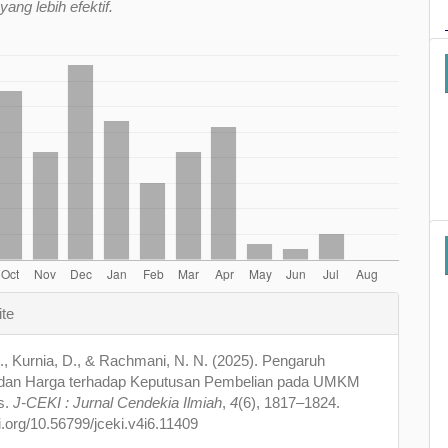
ang lebih efektif.
e
ite
s
 S., Kurnia, D., & Rachmani, N. N. (2025). Pengaruh
dan Harga terhadap Keputusan Pembelian pada UMKM
s.
J-CEKI : Jurnal Cendekia Ilmiah
,
4
(6), 1817–1824.
oi.org/10.56799/jceki.v4i6.11409