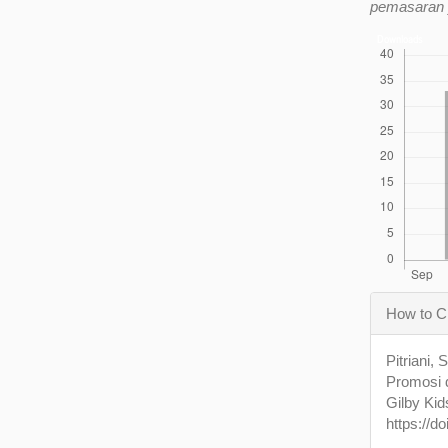
pemasaran y
Downloads
Articl
How to C
Detail
Pitriani,
Promosi 
Gilby Kid
https://d