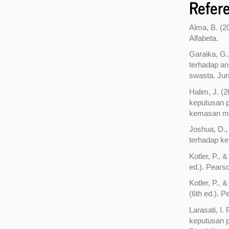
Refer
Alma, B. (
Alfabeta.
Garaika, G.
terhadap an
swasta. Jurn
Halim, J. (
keputusan 
kemasan me
Joshua, D.,
terhadap k
Kotler, P., 
ed.). Pears
Kotler, P.,
(6th ed.). 
Larasati, I.
keputusan p