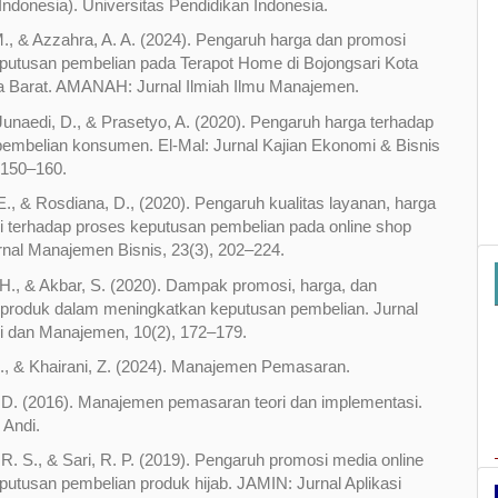
Indonesia). Universitas Pendidikan Indonesia.
., & Azzahra, A. A. (2024). Pengaruh harga dan promosi
putusan pembelian pada Terapot Home di Bojongsari Kota
 Barat. AMANAH: Jurnal Ilmiah Ilmu Manajemen.
, Junaedi, D., & Prasetyo, A. (2020). Pengaruh harga terhadap
embelian konsumen. El-Mal: Jurnal Kajian Ekonomi & Bisnis
, 150–160.
 E., & Rosdiana, D., (2020). Pengaruh kualitas layanan, harga
 terhadap proses keputusan pembelian pada online shop
urnal Manajemen Bisnis, 23(3), 202–224.
 H., & Akbar, S. (2020). Dampak promosi, harga, dan
i produk dalam meningkatkan keputusan pembelian. Jurnal
i dan Manajemen, 10(2), 172–179.
E., & Khairani, Z. (2024). Manajemen Pemasaran.
D. (2016). Manajemen pemasaran teori dan implementasi.
 Andi.
R. S., & Sari, R. P. (2019). Pengaruh promosi media online
putusan pembelian produk hijab. JAMIN: Jurnal Aplikasi