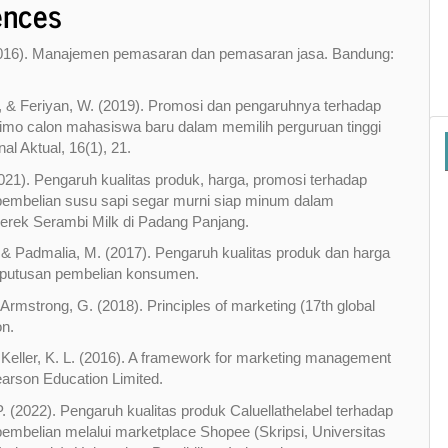
ences
2016). Manajemen pemasaran dan pemasaran jasa. Bandung:
, & Feriyan, W. (2019). Promosi dan pengaruhnya terhadap
imo calon mahasiswa baru dalam memilih perguruan tinggi
al Aktual, 16(1), 21.
2021). Pengaruh kualitas produk, harga, promosi terhadap
pembelian susu sapi segar murni siap minum dalam
rek Serambi Milk di Padang Panjang.
 & Padmalia, M. (2017). Pengaruh kualitas produk dan harga
eputusan pembelian konsumen.
& Armstrong, G. (2018). Principles of marketing (17th global
on.
 & Keller, K. L. (2016). A framework for marketing management
Pearson Education Limited.
 P. (2022). Pengaruh kualitas produk Caluellathelabel terhadap
embelian melalui marketplace Shopee (Skripsi, Universitas