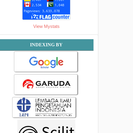
View Mystats
Indexing
INDEXING BY