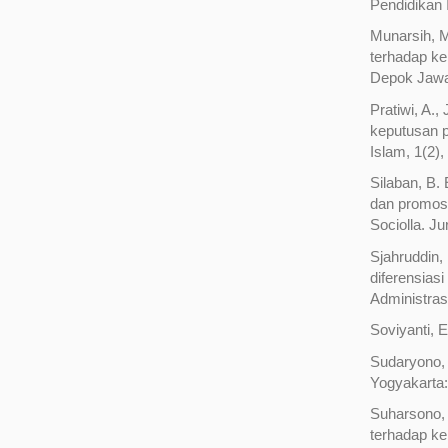
Pendidikan 
Munarsih, M
terhadap ke
Depok Jawa
Pratiwi, A.
keputusan p
Islam, 1(2)
Silaban, B.
dan promosi
Sociolla. J
Sjahruddin,
diferensias
Administras
Soviyanti, 
Sudaryono, 
Yogyakarta:
Suharsono, 
terhadap ke