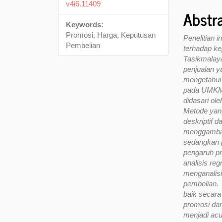
v4i6.11409
Abstr
Keywords:
Promosi, Harga, Keputusan
Penelitian 
Pembelian
terhadap k
Tasikmalaya
penjualan y
mengetahui
pada UMKM G
didasari ol
Metode yang
deskriptif d
menggambar
sedangkan p
pengaruh pr
analisis reg
menganalis
pembelian. 
baik secara
promosi da
menjadi ac