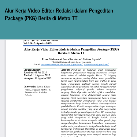
Return
Alur Kerja Video Editor Redaksi dalam Pengeditan
to
Package (PKG) Berita di Metro TT
Article
Details
Do
D
P