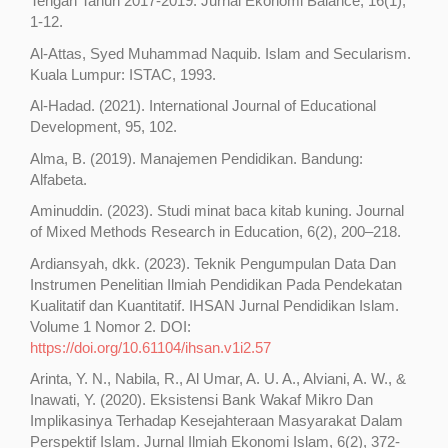
Tengah Tahun 2017-2019. Jurnal Ekonomi Balance, 16(1),
1-12.
Al-Attas, Syed Muhammad Naquib. Islam and Secularism.
Kuala Lumpur: ISTAC, 1993.
Al-Hadad. (2021). International Journal of Educational
Development, 95, 102.
Alma, B. (2019). Manajemen Pendidikan. Bandung:
Alfabeta.
Aminuddin. (2023). Studi minat baca kitab kuning. Journal
of Mixed Methods Research in Education, 6(2), 200–218.
Ardiansyah, dkk. (2023). Teknik Pengumpulan Data Dan
Instrumen Penelitian Ilmiah Pendidikan Pada Pendekatan
Kualitatif dan Kuantitatif. IHSAN Jurnal Pendidikan Islam.
Volume 1 Nomor 2. DOI:
https://doi.org/10.61104/ihsan.v1i2.57
Arinta, Y. N., Nabila, R., Al Umar, A. U. A., Alviani, A. W., &
Inawati, Y. (2020). Eksistensi Bank Wakaf Mikro Dan
Implikasinya Terhadap Kesejahteraan Masyarakat Dalam
Perspektif Islam. Jurnal Ilmiah Ekonomi Islam, 6(2), 372-