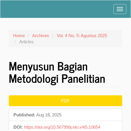
Main
Toggl
Navigation
Main
navig
Content
Sidebar
Home
Archives
Vol. 4 No. 5: Agustus 2025
Articles
Menyusun Bagian
Metodologi Panelitian
Article
PDF
Sidebar
Published:
Aug 18, 2025
DOI:
https://doi.org/10.56799/jceki.v4i5.10654