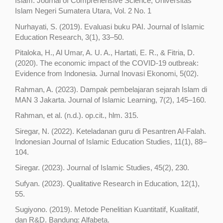
Islam. Journal of Comprehensive Science, Universitas
Islam Negeri Sumatera Utara, Vol. 2 No. 1
Nurhayati, S. (2019). Evaluasi buku PAI. Journal of Islamic
Education Research, 3(1), 33–50.
Pitaloka, H., Al Umar, A. U. A., Hartati, E. R., & Fitria, D.
(2020). The economic impact of the COVID-19 outbreak:
Evidence from Indonesia. Jurnal Inovasi Ekonomi, 5(02).
Rahman, A. (2023). Dampak pembelajaran sejarah Islam di
MAN 3 Jakarta. Journal of Islamic Learning, 7(2), 145–160.
Rahman, et al. (n.d.). op.cit., hlm. 315.
Siregar, N. (2022). Keteladanan guru di Pesantren Al-Falah.
Indonesian Journal of Islamic Education Studies, 11(1), 88–
104.
Siregar. (2023). Journal of Islamic Studies, 45(2), 230.
Sufyan. (2023). Qualitative Research in Education, 12(1),
55.
Sugiyono. (2019). Metode Penelitian Kuantitatif, Kualitatif,
dan R&D. Bandung: Alfabeta.