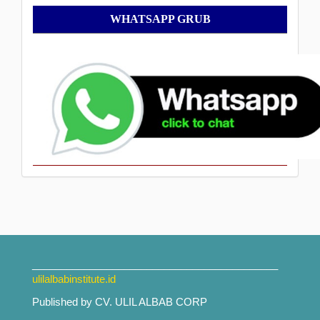
WhatsApp
WHATSAPP GRUB
Grub
___________________________________________
ulilalbabinstitute.id
Published by CV. ULIL ALBAB CORP