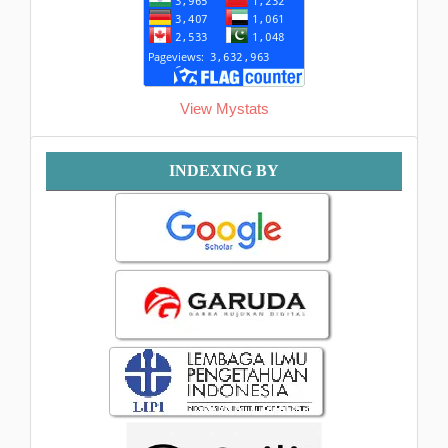
View Mystats
Indexing
INDEXING BY