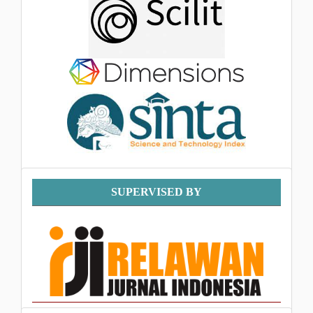
Supervised
SUPERVISED BY
By