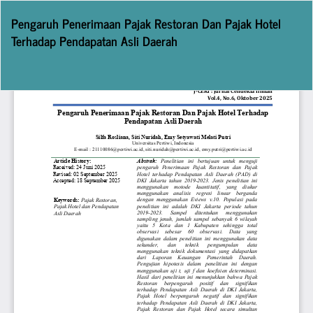
Return
Pengaruh Penerimaan Pajak Restoran Dan Pajak Hotel
to
Terhadap Pendapatan Asli Daerah
Article
Details
Do
D
P