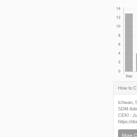
Downloads
Articl
How to C
Detail
Ichwan, S
SDM Admi
CEKI : Ju
https://d
More C