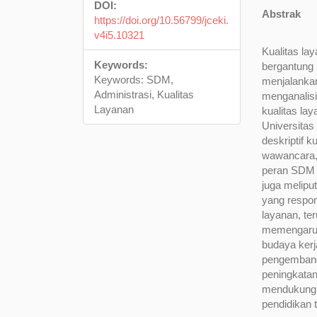
DOI:
Abstrak
https://doi.org/10.56799/jceki.
v4i5.10321
Kualitas la
Keywords:
bergantung
Keywords: SDM,
menjalankan 
Administrasi, Kualitas
menganalisi
Layanan
kualitas lay
Universita
deskriptif k
wawancara,
peran SDM a
juga melipu
yang respon
layanan, te
memengaruhi
budaya kerj
pengembanga
peningkatan
mendukung v
pendidikan t