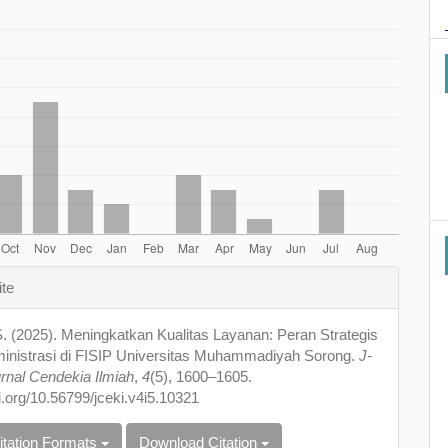
e
ite
s
. (2025). Meningkatkan Kualitas Layanan: Peran Strategis
nistrasi di FISIP Universitas Muhammadiyah Sorong.
J-
rnal Cendekia Ilmiah
,
4
(5), 1600–1605.
oi.org/10.56799/jceki.v4i5.10321
itation Formats
Download Citation