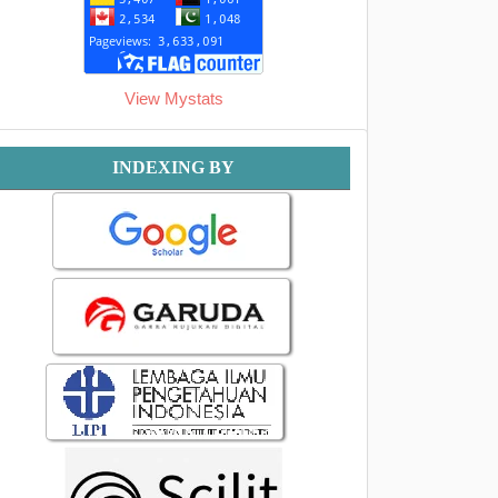
View Mystats
Indexing
INDEXING BY