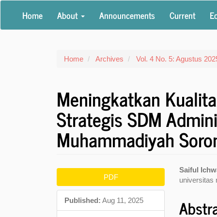
Main
Home
About
Announcements
Current
Ed
Navigation
Main
Content
Sidebar
Home
Archives
Vol. 4 No. 5: Agustus 202
Meningkatkan Kualita
Strategis SDM Adminis
Muhammadiyah Soro
Article
Main
Saiful Ich
PDF
universita
Sidebar
Articl
Conte
Abstr
Published:
Aug 11, 2025