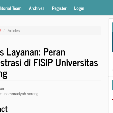
itorial Team
Archives
Register
Login
5
Articles
s Layanan: Peran
trasi di FISIP Universitas
ng
wan
s muhammadiyah sorong
e
nt
act