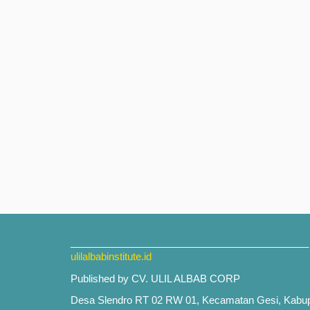
___________________________________________
ulilalbabinstitute.id
Published by CV. ULIL ALBAB CORP
Desa Slendro RT 02 RW 01, Kecamatan Gesi, Kabu