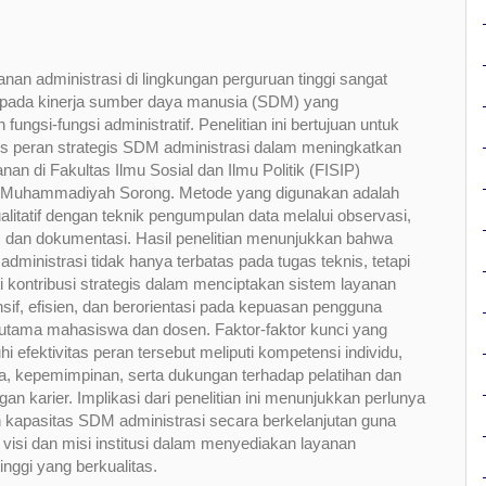
yanan administrasi di lingkungan perguruan tinggi sangat
 pada kinerja sumber daya manusia (SDM) yang
fungsi-fungsi administratif. Penelitian ini bertujuan untuk
s peran strategis SDM administrasi dalam meningkatkan
anan di Fakultas Ilmu Sosial dan Ilmu Politik (FISIP)
s Muhammadiyah Sorong. Metode yang digunakan adalah
ualitatif dengan teknik pengumpulan data melalui observasi,
 dan dokumentasi. Hasil penelitian menunjukkan bahwa
dministrasi tidak hanya terbatas pada tugas teknis, tetapi
ti kontribusi strategis dalam menciptakan sistem layanan
sif, efisien, dan berorientasi pada kepuasan pengguna
rutama mahasiswa dan dosen. Faktor-faktor kunci yang
 efektivitas peran tersebut meliputi kompetensi individu,
a, kepemimpinan, serta dukungan terhadap pelatihan dan
n karier. Implikasi dari penelitian ini menunjukkan perlunya
 kapasitas SDM administrasi secara berkelanjutan guna
isi dan misi institusi dalam menyediakan layanan
inggi yang berkualitas.