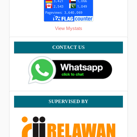
View Mystats
Contact
CONTACT US
supervised
SUPERVISED BY
by