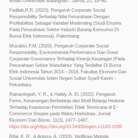
Ilmiah Universitas Batanghari : Jambi, 23, 33–40.
Fadilah,R.R. (2023). Pengaruh Corporate Social
Responsibility Terhadap Nilai Perusahaan Dengan
Profitabilitas Sebagai Variabel Moderating (Studi Empiris
Pada Perusahaan Sektor Industri Barang Konsumsi Di
Bursa Efek Indonesia). Palembang
Muzakki, F.M. (2020). Pengaruh Corporate Social
Responsibility, Environmental Performance Dan Good
Corporate Governance Terhadap Kinerja Keuangan (Pada
Perusahaan Sektor Manufaktur Yang Terdaftar Di Bursa
Efek Indonesia Tahun 2014 – 2018. Fakultas Ekonomi Dan
Sosial Universitas Islam Negeri Sultan Syarif Kasim :
Pekanbaru.
Ratnaningsih, Y. R., & Halidy, A. El. (2022). Pengaruh
Fomo, Kesenangan Berbelanja dan Motif Belanja Hedonis
Terhadap Keputusan Pembelian Tidak Terencana di E-
Commerce Shopee pada Waktu Harbolnas. Jurnal
Ekonomi Dan Bisnis, 11(3), 1477–1487.
https://doi.org/https://doi.org/10.34308/eqien.v11i03.1098
Rifai, K. R., & Anissa, A. (2019). Verifikasi Metode