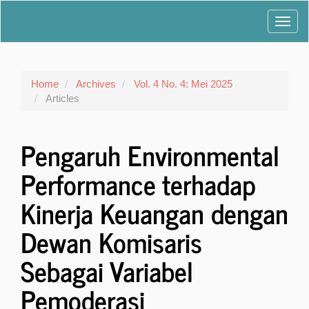
Main
Toggl
Navigation
Main
navig
Content
Sidebar
Home
Archives
Vol. 4 No. 4: Mei 2025
Articles
Pengaruh Environmental
Performance terhadap
Kinerja Keuangan dengan
Dewan Komisaris
Sebagai Variabel
Pemoderasi