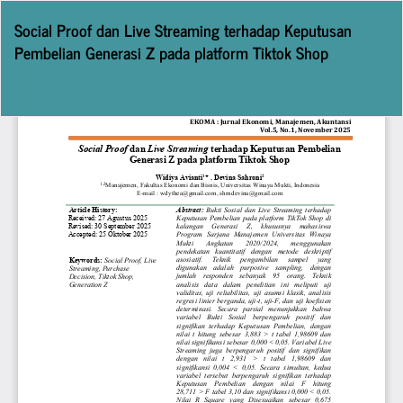
Return
Social Proof dan Live Streaming terhadap Keputusan
to
Pembelian Generasi Z pada platform Tiktok Shop
Article
Details
Do
D
P