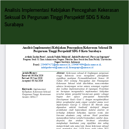
Return
Analisis Implementasi Kebijakan Pencegahan Kekerasan
to
Seksual Di Perguruan Tinggi Perspektif SDG 5 Kota
Article
Surabaya
Details
Do
D
P